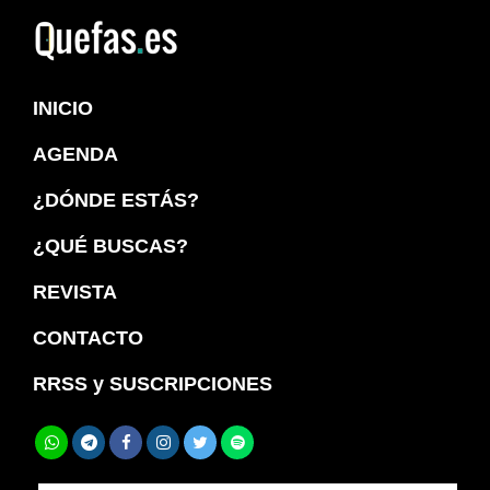
Saltar
Saltar
a
al
Quefas
la
contenido
INICIO
navegación
principal
principal
AGENDA
¿DÓNDE ESTÁS?
¿QUÉ BUSCAS?
REVISTA
CONTACTO
RRSS y SUSCRIPCIONES
Buscar