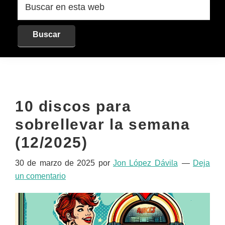
en
esta
web
10 discos para
sobrellevar la semana
(12/2025)
30 de marzo de 2025
por
Jon López Dávila
Deja
un comentario