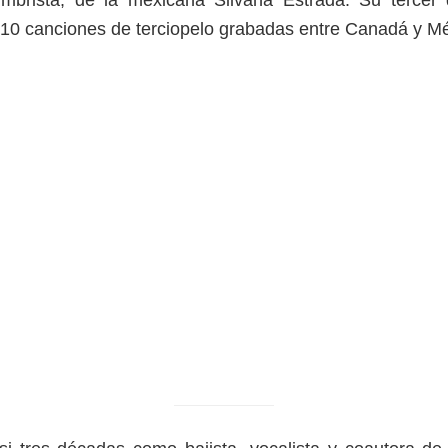
mbrista, de la mexicana Silvana Estrada. Su tercer
 10 canciones de terciopelo grabadas entre Canadá y Mé