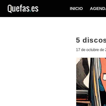
Saltar
Saltar
INICIO
AGEND
a
al
Quefas
la
contenido
navegación
principal
principal
5 disco
17 de octubre de