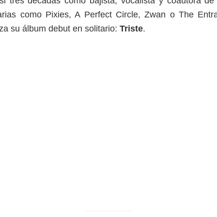
i tres décadas como bajista, vocalista y coautora de
rias como Pixies, A Perfect Circle, Zwan o The Ent
za su álbum debut en solitario:
Triste
.