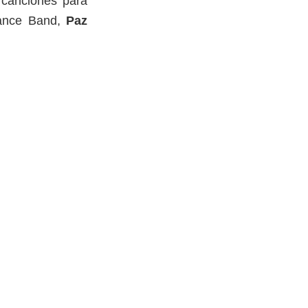
 canciones para
rance Band,
Paz