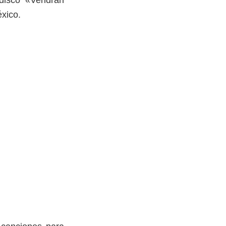
 disco «Vendrán
xico.