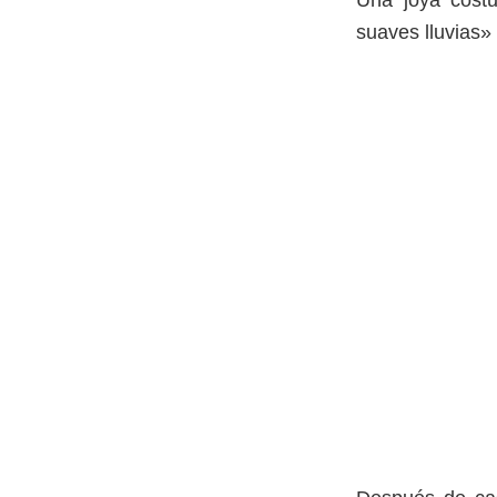
Una joya costu
suaves lluvias»