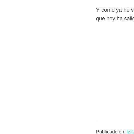
Y como ya no va
que hoy ha salid
Publicado en:
list