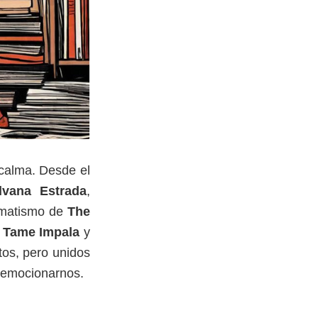
calma. Desde el
ilvana Estrada
,
amatismo de
The
Tame Impala
y
tos, pero unidos
 emocionarnos.