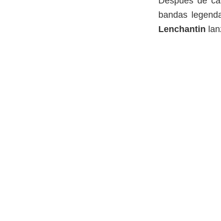
Después de cas
bandas legenda
Lenchantin
lan