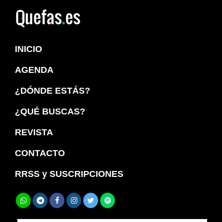
Saltar
Saltar
a
al
Quefas
la
contenido
INICIO
navegación
principal
principal
AGENDA
¿DÓNDE ESTÁS?
¿QUÉ BUSCAS?
REVISTA
CONTACTO
RRSS y SUSCRIPCIONES
Buscar