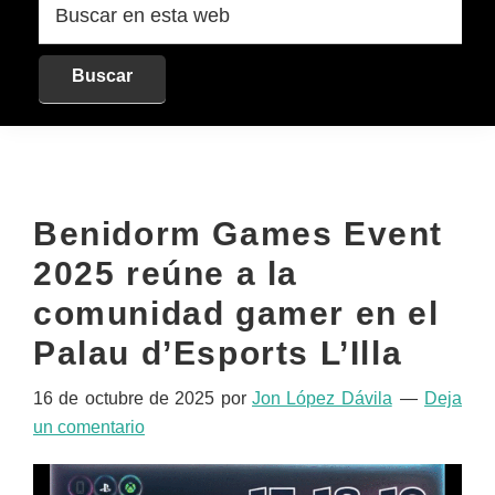
en
esta
web
Benidorm Games Event
2025 reúne a la
comunidad gamer en el
Palau d’Esports L’Illa
16 de octubre de 2025
por
Jon López Dávila
Deja
un comentario