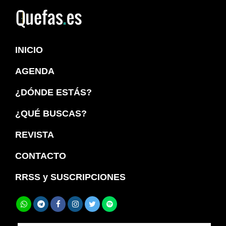
Saltar
Saltar
a
al
Quefas
la
contenido
INICIO
navegación
principal
principal
AGENDA
¿DÓNDE ESTÁS?
¿QUÉ BUSCAS?
REVISTA
CONTACTO
RRSS y SUSCRIPCIONES
Buscar