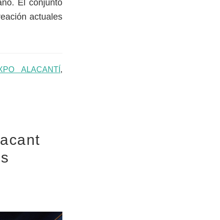
ano. El conjunto
creación actuales
XPO ALACANTÍ
,
lacant
as