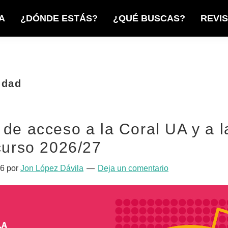
A
¿DÓNDE ESTÁS?
¿QUÉ BUSCAS?
REVI
idad
 de acceso a la Coral UA y a 
curso 2026/27
26
por
Jon López Dávila
Deja un comentario