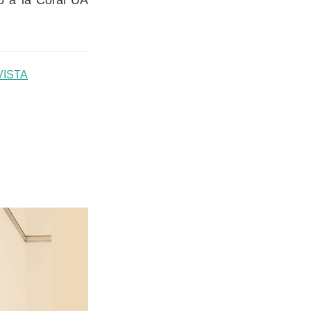
o a la Coral UA
VISTA