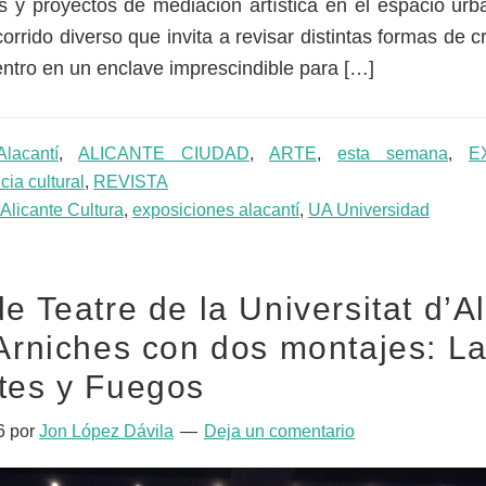
y proyectos de mediación artística en el espacio urb
orrido diverso que invita a revisar distintas formas de 
centro en un enclave imprescindible para […]
Alacantí
,
ALICANTE CIUDAD
,
ARTE
,
esta semana
,
E
icia cultural
,
REVISTA
Alicante Cultura
,
exposiciones alacantí
,
UA Universidad
de Teatre de la Universitat d’A
 Arniches con dos montajes: L
tes y Fuegos
6
por
Jon López Dávila
Deja un comentario