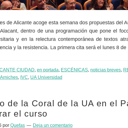
hes de Alicante acoge esta semana dos propuestas del A
d’Alacant, dentro de una programación que pone el foc
sitaria y en la relectura contemporánea de textos at
encia y la resistencia. La primera cita será el lunes 8 de
ICANTE CIUDAD
,
en portada
,
ESCÉNICAS
,
noticias breves
,
R
Arniches
,
IVC
,
UA Universidad
o de la Coral de la UA en el P
rar el curso
6
por
Quefas
Deja un comentario