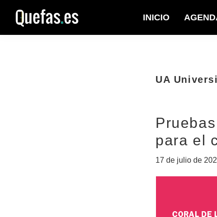
Saltar
Saltar
INICIO
AGEND
a
al
Quefas
la
contenido
navegación
principal
principal
UA Univers
Pruebas
para el 
17 de julio de 20