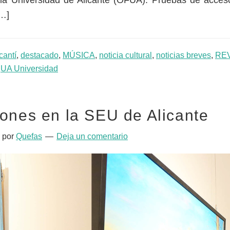
 la Universidad de Alicante (OFUA). Pruebas de acces
[…]
cantí
,
destacado
,
MÚSICA
,
noticia cultural
,
noticias breves
,
RE
:
UA Universidad
ones en la SEU de Alicante
por
Quefas
Deja un comentario