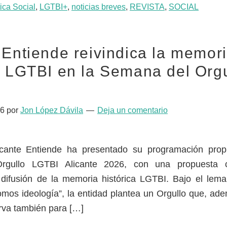
tica Social
,
LGTBI+
,
noticias breves
,
REVISTA
,
SOCIAL
 Entiende reivindica la memor
a LGTBI en la Semana del Orgu
26
por
Jon López Dávila
Deja un comentario
licante Entiende ha presentado su programación prop
gullo LGTBI Alicante 2026, con una propuesta 
 difusión de la memoria histórica LGTBI. Bajo el lem
os ideología”, la entidad plantea un Orgullo que, ad
irva también para […]