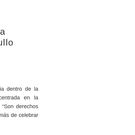
ia
llo
ia dentro de la
centrada en la
a “Son derechos
emás de celebrar