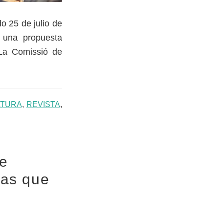
o 25 de julio de
 una propuesta
 La Comissió de
ATURA
,
REVISTA
,
de
ras que