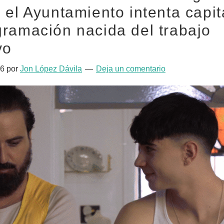
 el Ayuntamiento intenta capit
ramación nacida del trabajo
vo
26
por
Jon López Dávila
Deja un comentario