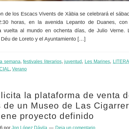
ón de los Escacs Vivents de Xàbia se celebrará el sábad
2:30 horas, en la avenida Lepanto de Duanes, con
a vuelta al mundo en ochenta días, de Julio Verne.
 Déu de Loreto y el Ayuntamiento […]
ta semana
,
festivales literarios
,
juventud
,
Les Marines
,
LITER
CIAL
,
Verano
 licita la plataforma de venta 
s de un Museo de Las Cigarre
iene proyecto definido
26
por
Jon López Dávila
Deja un comentario