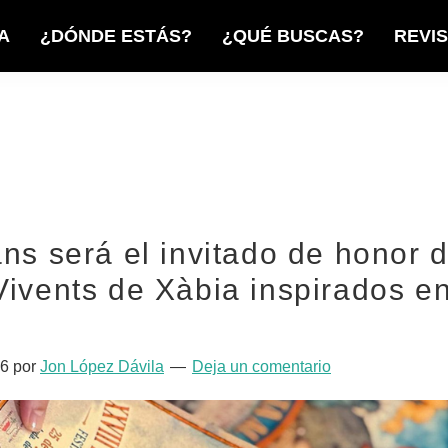
A
¿DÓNDE ESTÁS?
¿QUÉ BUSCAS?
REVI
ns será el invitado de honor 
ivents de Xàbia inspirados en
26
por
Jon López Dávila
Deja un comentario