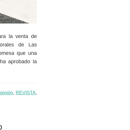
ara la venta de
porales de Las
romesa que una
 ha aprobado la
pinión
,
REVISTA
,
o