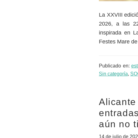
La XXVIII edici
2026, a las 2
inspirada en L
Festes Mare de
Publicado en:
es
Sin categoría
,
SO
Alicante
entrada
aún no t
14 de julio de 20