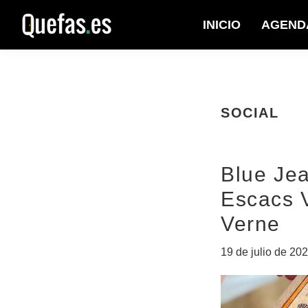
Saltar
Saltar
INICIO
AGEND
a
al
Quefas
la
contenido
navegación
principal
principal
SOCIAL
Blue Jea
Escacs V
Verne
19 de julio de 20