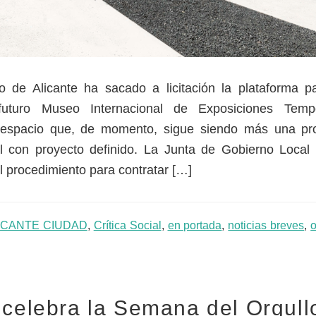
o de Alicante ha sacado a licitación la plataforma p
futuro Museo Internacional de Exposiciones Tem
n espacio que, de momento, sigue siendo más una p
ral con proyecto definido. La Junta de Gobierno Local
l procedimiento para contratar […]
ICANTE CIUDAD
,
Crítica Social
,
en portada
,
noticias breves
,
o
 celebra la Semana del Orgull