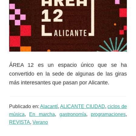
ÁREA 12 es un espacio único que se ha
convertido en la sede de algunas de las giras
más interesantes que pasan por Alicante.
Publicado en:
Alacantí
,
ALICANTE CIUDAD
,
ciclos de
música
,
En marcha
,
gastronomía
,
programaciones
,
REVISTA
,
Verano