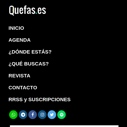
Saltar
Saltar
a
al
Quefas
la
contenido
INICIO
navegación
principal
principal
AGENDA
¿DÓNDE ESTÁS?
¿QUÉ BUSCAS?
REVISTA
CONTACTO
RRSS y SUSCRIPCIONES
Buscar