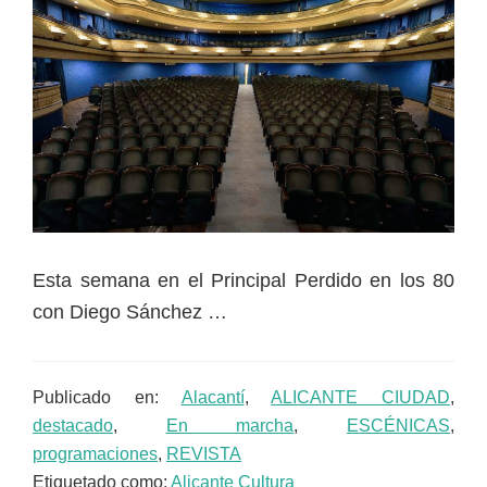
Esta semana en el Principal Perdido en los 80
con Diego Sánchez …
Publicado en:
Alacantí
,
ALICANTE CIUDAD
,
destacado
,
En marcha
,
ESCÉNICAS
,
programaciones
,
REVISTA
Etiquetado como:
Alicante Cultura