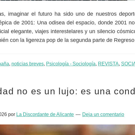
s, imaginar el futuro ha sido uno de nuestros deporte
 épica de 2001: Una odisea del espacio, donde 2001 no
ficial elegante, viajes interestelares y un silencio cósmic
ién con la ligereza pop de la segunda parte de Regreso 
paña
,
noticias breves
,
Psicología - Sociología
,
REVISTA
,
SOCI
idad no es un lujo: es una con
026
por
La Discordante de Alicante
Deja un comentario