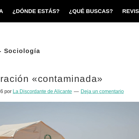
A
¿DÓNDE ESTÁS?
¿QUÉ BUSCAS?
REVI
- Sociología
gración «contaminada»
26
por
La Discordante de Alicante
Deja un comentario