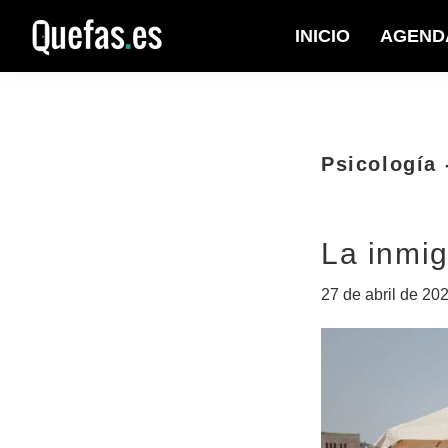
Saltar
Saltar
INICIO
AGEND
a
al
Quefas
la
contenido
navegación
principal
principal
Psicología 
La inmi
27 de abril de 20