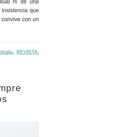
ntual ni de una
 insistencia que
a convive con un
ología
,
REVISTA
,
empre
os