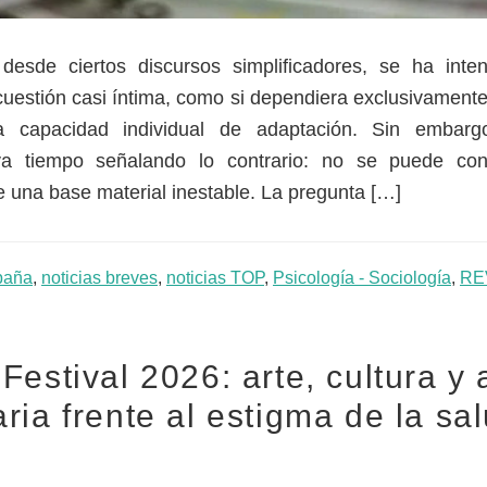
desde ciertos discursos simplificadores, se ha inten
cuestión casi íntima, como si dependiera exclusivamente 
la capacidad individual de adaptación. Sin embarg
eva tiempo señalando lo contrario: no se puede cons
 una base material inestable. La pregunta […]
paña
,
noticias breves
,
noticias TOP
,
Psicología - Sociología
,
RE
Festival 2026: arte, cultura y 
ria frente al estigma de la sa