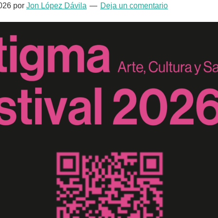
026
por
Jon López Dávila
Deja un comentario