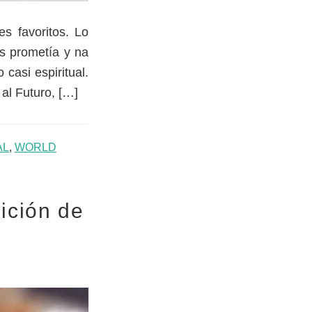
s favoritos. Lo
s prometía y na
o casi espiritual.
al Futuro, […]
AL
,
WORLD
dición de