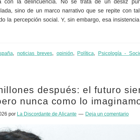
a con la delincuencia. No se trata de un desliz pu
lada, sino de un marco narrativo que se repite con tal
 la percepción social. Y, sin embargo, esa insistenci
spaña
,
noticias breves
,
opinión
,
Política
,
Psicología - Soci
illones después: el futuro si
pero nunca como lo imaginam
026
por
La Discordante de Alicante
Deja un comentario