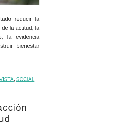
tado reducir la
de la actitud, la
o, la evidencia
truir bienestar
VISTA
,
SOCIAL
acción
lud