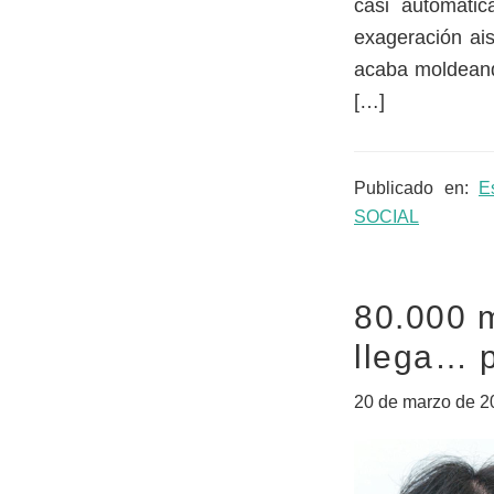
casi automátic
exageración ais
acaba moldeando
[…]
Publicado en:
E
SOCIAL
80.000 m
llega… 
20 de marzo de 2