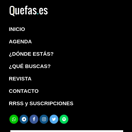
Saltar
Saltar
a
al
Quefas
la
contenido
INICIO
navegación
principal
principal
AGENDA
¿DÓNDE ESTÁS?
¿QUÉ BUSCAS?
REVISTA
CONTACTO
RRSS y SUSCRIPCIONES
Buscar