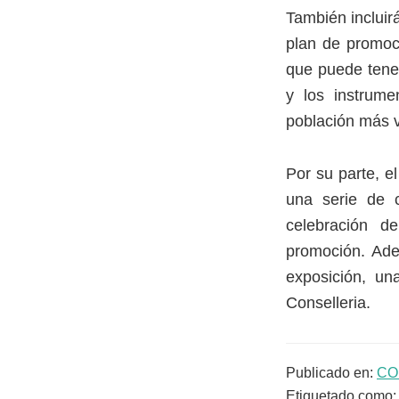
También incluir
plan de promoci
que puede tener
y los instrume
población más v
Por su parte, e
una serie de c
celebración d
promoción. Ade
exposición, un
Conselleria.
Publicado en:
CO
Etiquetado como