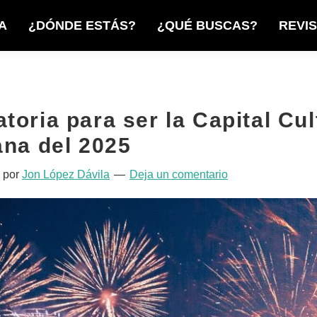
A
¿DÓNDE ESTÁS?
¿QUÉ BUSCAS?
REVI
oria para ser la Capital Cul
ana del 2025
por
Jon López Dávila
Deja un comentario