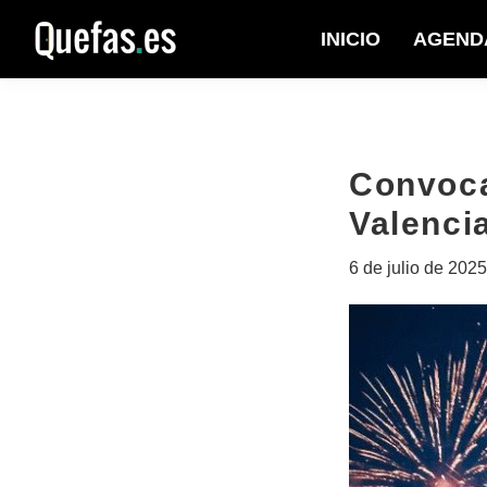
Saltar
Saltar
INICIO
AGEND
a
al
Quefas
la
contenido
navegación
principal
principal
Convocat
Valenci
6 de julio de 2025