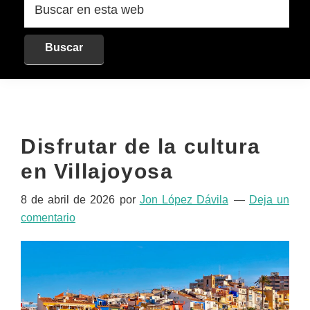
en
esta
web
Disfrutar de la cultura
en Villajoyosa
8 de abril de 2026
por
Jon López Dávila
Deja un
comentario