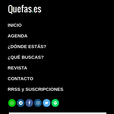
Saltar
Saltar
a
al
Quefas
la
contenido
INICIO
navegación
principal
principal
AGENDA
¿DÓNDE ESTÁS?
¿QUÉ BUSCAS?
REVISTA
CONTACTO
RRSS y SUSCRIPCIONES
Buscar