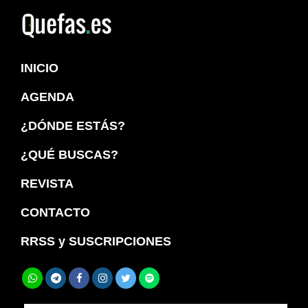
Saltar
Saltar
a
al
Quefas
la
contenido
INICIO
navegación
principal
principal
AGENDA
¿DÓNDE ESTÁS?
¿QUÉ BUSCAS?
REVISTA
CONTACTO
RRSS y SUSCRIPCIONES
Buscar