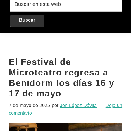
en
esta
web
El Festival de
Microteatro regresa a
Benidorm los días 16 y
17 de mayo
7 de mayo de 2025
por
Jon López Dávila
Deja un
comentario