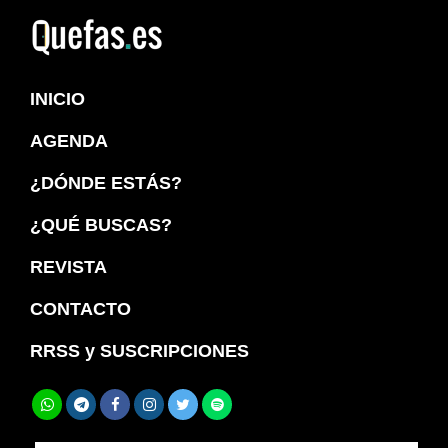
Saltar
Saltar
a
al
Quefas
la
contenido
INICIO
navegación
principal
principal
AGENDA
¿DÓNDE ESTÁS?
¿QUÉ BUSCAS?
REVISTA
CONTACTO
RRSS y SUSCRIPCIONES
Buscar