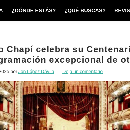
A
¿DÓNDE ESTÁS?
¿QUÉ BUSCAS?
REVI
ro Chapí celebra su Centenar
gramación excepcional de o
 2025
por
Jon López Dávila
Deja un comentario