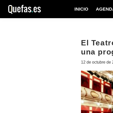
Saltar
Saltar
INICIO
AGEND
a
al
Quefas
la
contenido
navegación
principal
principal
El Teat
una pro
12 de octubre de