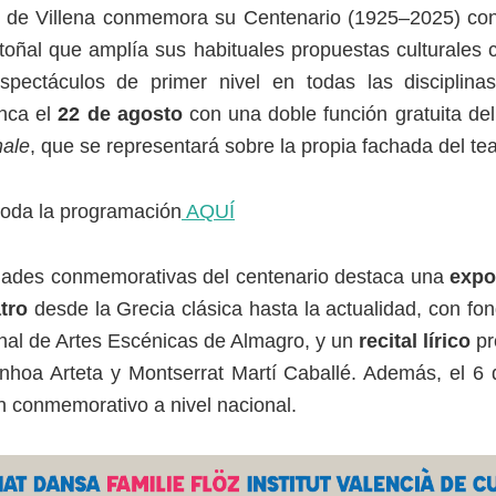
í de Villena conmemora su Centenario (1925–2025) co
oñal que amplía sus habituales propuestas culturales
spectáculos de primer nivel en todas las disciplina
nca el
22 de agosto
con una doble función gratuita de
nale
, que se representará sobre la propia fachada del tea
oda la programación
AQUÍ
idades conmemorativas del centenario destaca una
expo
atro
desde la Grecia clásica hasta la actualidad, con fo
nal de Artes Escénicas de Almagro, y un
recital lírico
pr
nhoa Arteta y Montserrat Martí Caballé. Además, el 6
n conmemorativo a nivel nacional.