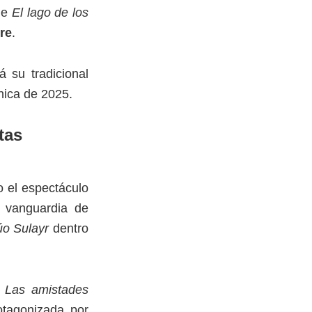
 de
El lago de los
re
.
á su tradicional
énica de 2025.
tas
 el espectáculo
e vanguardia de
o Sulayr
dentro
e
Las amistades
otagonizada por