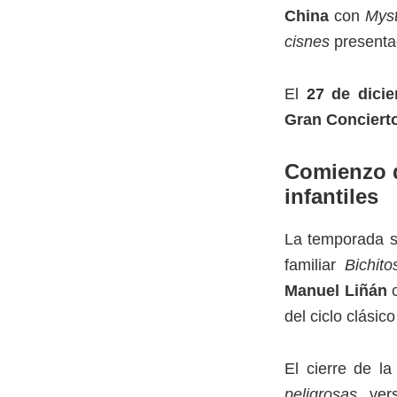
China
con
Myst
cisnes
presentad
El
27 de dici
Gran Concierto
Comienzo d
infantiles
La temporada s
familiar
Bichito
Manuel Liñán
del ciclo clásico
El cierre de l
peligrosas
, ver