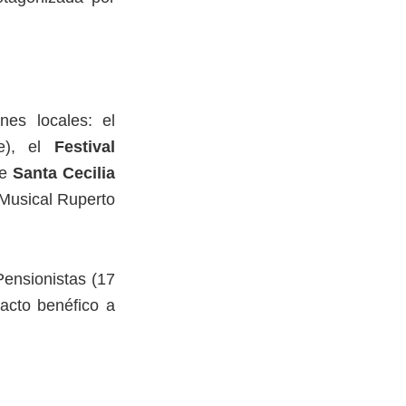
nes locales: el
e), el
Festival
de
Santa Cecilia
 Musical Ruperto
Pensionistas (17
acto benéfico a