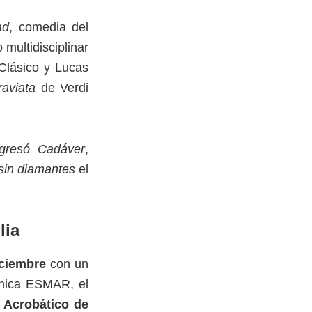
ad
, comedia del
 multidisciplinar
Clásico y Lucas
raviata
de Verdi
ngresó Cadáver
,
sin diamantes
el
lia
iciembre
con un
ónica ESMAR, el
 Acrobático de