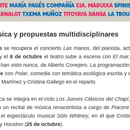
sica y propuestas multidisciplinares
e
se recupera el concierto
Las manos
, del pianista, a
y el
8 de octubre
el teatro sube a escena con
El mar.
 han visto nunca
, de Alberto Conejero. La programación 
re
con
Polar
, comedia con temática ecológica escrita y d
Martínez y Cristina Gallego en el reparto.
ca se integra en el ciclo
Los Jueves Clásicos del Chapí
 un recital de música renacentista a cargo de
Piacere
 el espectáculo musical
Sólo Whitney
, en el que Cris
ey Houston (
25 de octubre
).