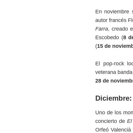
En noviembre 
autor francés Fl
Farra
, creado 
Escobedo (
8 d
(
15 de noviem
El pop-rock lo
veterana banda 
28 de noviemb
Diciembre: 
Uno de los mom
concierto de
El
Orfeó Valencià 