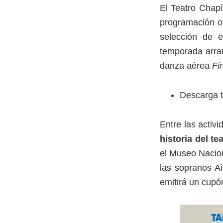
El Teatro Chap
programación ot
selección de e
temporada arra
danza aérea
Fi
Descarga t
Entre las activ
historia del te
el Museo Nacio
las sopranos Ai
emitirá un cupó