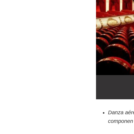
Danza aére
componen u