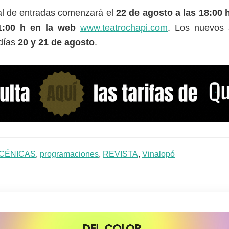
al de entradas comenzará el
22 de agosto a las 18:00 h
1:00 h en la web
www.teatrochapi.com
. Los nuevos 
 días
20 y 21 de agosto
.
CÉNICAS
,
programaciones
,
REVISTA
,
Vinalopó