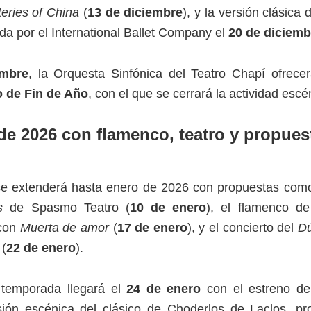
eries of China
(
13 de diciembre
), y la versión clásica
a por el International Ballet Company el
20 de diciemb
embre
, la Orquesta Sinfónica del Teatro Chapí ofrecer
 de Fin de Año
, con el que se cerrará la actividad esc
e 2026 con flamenco, teatro y propues
e extenderá hasta enero de 2026 con propuestas como
s
de Spasmo Teatro (
10 de enero
), el flamenco d
con
Muerta de amor
(
17 de enero
), y el concierto del
Dú
 (
22 de enero
).
a temporada llegará el
24 de enero
con el estreno d
sión escénica del clásico de Choderlos de Laclos, pr