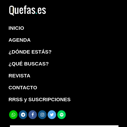
Saltar
Saltar
a
al
Quefas
la
contenido
INICIO
navegación
principal
principal
AGENDA
¿DÓNDE ESTÁS?
¿QUÉ BUSCAS?
REVISTA
CONTACTO
RRSS y SUSCRIPCIONES
Buscar