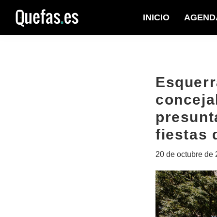
Saltar
Saltar
INICIO
AGEND
a
al
Quefas
la
contenido
navegación
principal
principal
Esquerr
conceja
presunt
fiestas
20 de octubre de