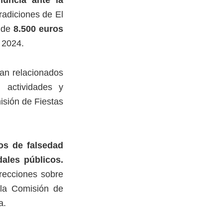
uncia ante la
radiciones de El
 de
8.500 euros
 2024.
ían relacionados
 actividades y
misión de Fiestas
os de falsedad
ales públicos.
rrecciones sobre
 la Comisión de
a.