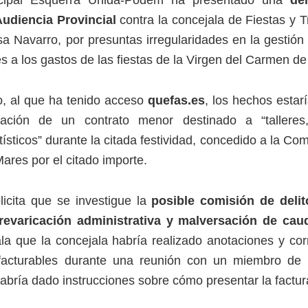
cipal Esquerra Unida-Podem ha presentado una
den
 Audiencia Provincial
contra la concejala de Fiestas y T
a Navarro, por presuntas irregularidades en la gestión
s a los gastos de las fiestas de la Virgen del Carmen de
o, al que ha tenido acceso
quefas.es
, los hechos estar
cación de un contrato menor destinado a “talleres,
ísticos” durante la citada festividad, concedido a la Co
Mares por el citado importe.
icita que se investigue la
posible comisión de delit
revaricación administrativa y malversación de caud
la que la concejala habría realizado anotaciones y co
facturables durante una reunión con un miembro de
habría dado instrucciones sobre cómo presentar la factur