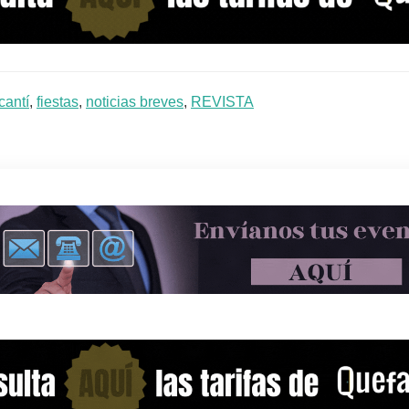
cantí
,
fiestas
,
noticias breves
,
REVISTA