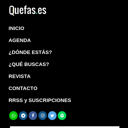
Saltar
Saltar
a
al
Quefas
la
contenido
INICIO
navegación
principal
principal
AGENDA
¿DÓNDE ESTÁS?
¿QUÉ BUSCAS?
REVISTA
CONTACTO
RRSS y SUSCRIPCIONES
Buscar