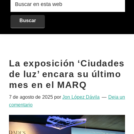
en
esta
web
La exposición ‘Ciudades
de luz’ encara su último
mes en el MARQ
7 de agosto de 2025
por
Jon López Dávila
Deja un
comentario