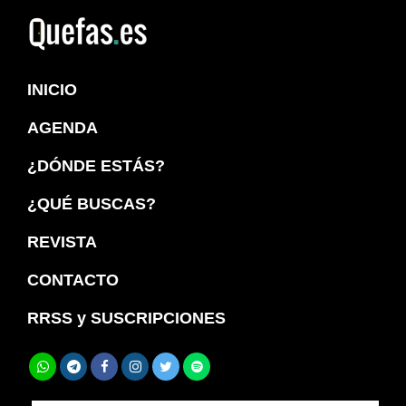
Saltar
Saltar
a
al
Quefas
la
contenido
INICIO
navegación
principal
principal
AGENDA
¿DÓNDE ESTÁS?
¿QUÉ BUSCAS?
REVISTA
CONTACTO
RRSS y SUSCRIPCIONES
Buscar