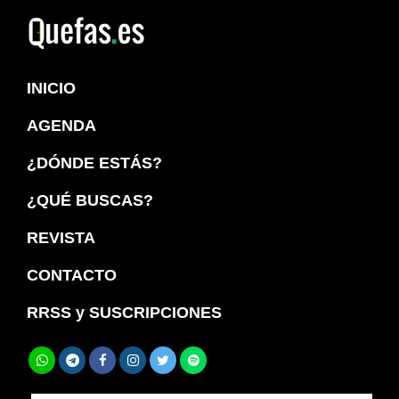
Saltar
Saltar
a
al
Quefas
la
contenido
INICIO
navegación
principal
principal
AGENDA
¿DÓNDE ESTÁS?
¿QUÉ BUSCAS?
REVISTA
CONTACTO
RRSS y SUSCRIPCIONES
Buscar