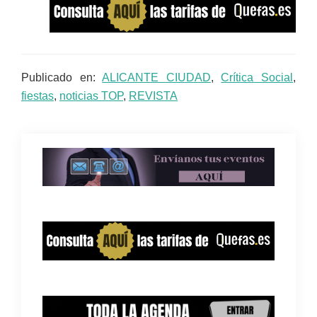
Publicado en:
ALICANTE CIUDAD
,
Crítica Social
,
fiestas
,
noticias TOP
,
REVISTA