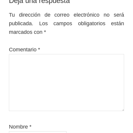
Interacciones
Deja una respuesta
con
Tu dirección de correo electrónico no será
los
publicada.
Los campos obligatorios están
lectores
marcados con
*
Comentario
*
Nombre
*