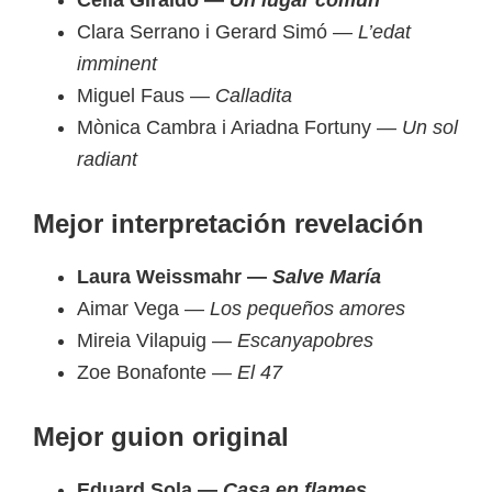
Clara Serrano i Gerard Simó —
L’edat
imminent
Miguel Faus —
Calladita
Mònica Cambra i Ariadna Fortuny —
Un sol
radiant
Mejor interpretación revelación
Laura Weissmahr —
Salve María
Aimar Vega —
Los pequeños amores
Mireia Vilapuig —
Escanyapobres
Zoe Bonafonte —
El 47
Mejor guion original
Eduard Sola —
Casa en flames