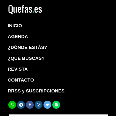
Saltar
Saltar
a
al
Quefas
la
contenido
INICIO
navegación
principal
principal
AGENDA
¿DÓNDE ESTÁS?
¿QUÉ BUSCAS?
REVISTA
CONTACTO
RRSS y SUSCRIPCIONES
Buscar