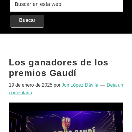
en
esta
web
Los ganadores de los
premios Gaudí
19 de enero de 2025
por
Jon López Dávila
Deja un
comentario