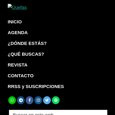
Saltar
Saltar
a
al
Quefas
la
contenido
INICIO
navegación
principal
AGENDA
principal
¿DÓNDE ESTÁS?
¿QUÉ BUSCAS?
REVISTA
CONTACTO
RRSS y SUSCRIPCIONES
Buscar