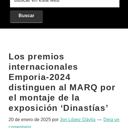
en
esta
web
Los premios
internacionales
Emporia-2024
distinguen al MARQ por
el montaje de la
exposición ‘Dinastías’
20 de enero de 2025
por
Jon López Dávila
Deja un
comentario