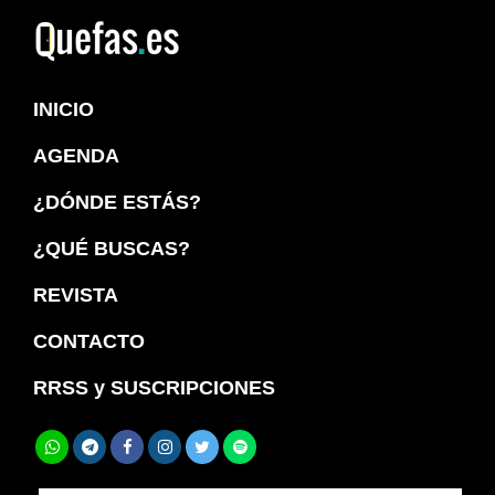
Saltar
Saltar
a
al
Quefas
la
contenido
INICIO
navegación
principal
principal
AGENDA
¿DÓNDE ESTÁS?
¿QUÉ BUSCAS?
REVISTA
CONTACTO
RRSS y SUSCRIPCIONES
Buscar