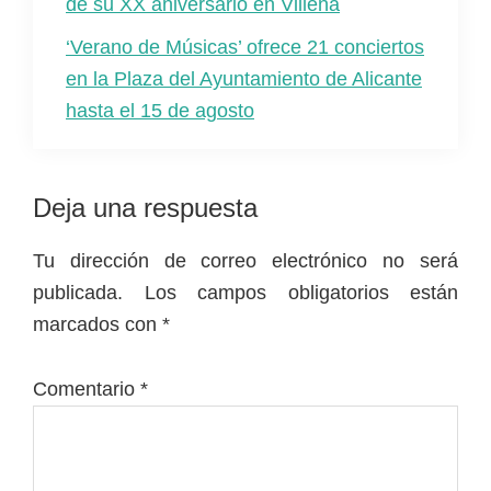
de su XX aniversario en Villena
‘Verano de Músicas’ ofrece 21 conciertos
en la Plaza del Ayuntamiento de Alicante
hasta el 15 de agosto
Interacciones
Deja una respuesta
con
Tu dirección de correo electrónico no será
los
publicada.
Los campos obligatorios están
lectores
marcados con
*
Comentario
*