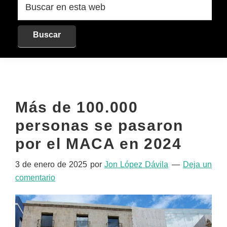
en
esta
web
Más de 100.000
personas se pasaron
por el MACA en 2024
3 de enero de 2025
por
Jon López Dávila
Deja un
comentario