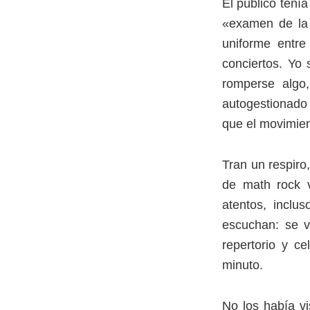
El público tení
«examen de la 
uniforme entr
conciertos. Yo 
romperse algo
autogestionado 
que el movimien
Tran un respiro
de math rock v
atentos, incl
escuchan: se v
repertorio y c
minuto.
No los había v