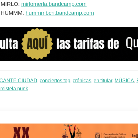
a MIRLO:
mirlomerla.bandcamp.com
a HUMMM:
hummmbcn.bandcamp.com
ICANTE CIUDAD
,
conciertos top
,
crónicas
,
en titular
,
MÚSICA
,
:
mistela punk