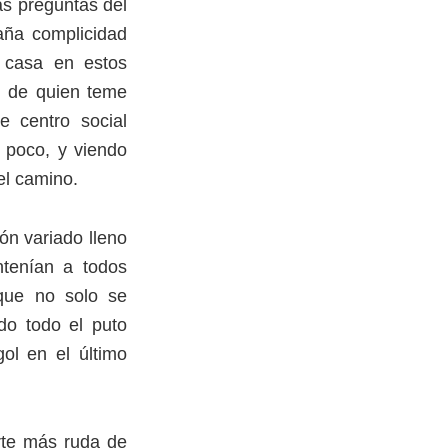
as preguntas del
aña complicidad
 casa en estos
al de quien teme
 centro social
n poco, y viendo
el camino.
ón variado lleno
ntenían a todos
que no solo se
do todo el puto
ol en el último
rte más ruda de