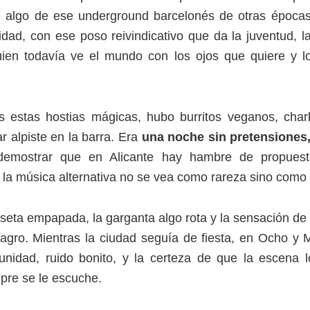
 algo de ese underground barcelonés de otras época
lidad, con ese poso reivindicativo que da la juventud, l
uien todavía ve el mundo con los ojos que quiere y l
s estas hostias mágicas, hubo burritos veganos, charl
ar alpiste en la barra. Era
una noche sin pretensiones,
demostrar que en Alicante hay hambre de propuest
la música alternativa no se vea como rareza sino como
iseta empapada, la garganta algo rota y la sensación de 
gro. Mientras la ciudad seguía de fiesta, en Ocho y 
nidad, ruido bonito, y la certeza de que la escena lo
pre se le escuche.