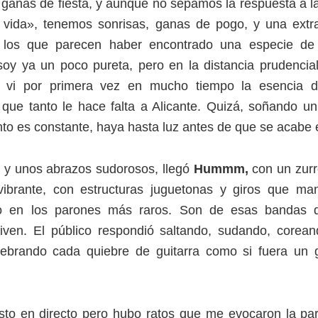
a ganas de fiesta, y aunque no sepamos la respuesta a l
vida», tenemos sonrisas, ganas de pogo, y una extr
e los que parecen haber encontrado una especie de
soy ya un poco pureta, pero en la distancia prudenci
, vi por primera vez en mucho tiempo la esencia de
que tanto le hace falta a Alicante. Quizá, soñando u
to es constante, haya hasta luz antes de que se acabe 
, y unos abrazos sudorosos, llegó
Hummm,
con un zurr
ibrante, con estructuras juguetonas y giros que ma
uso en los parones más raros. Son de esas bandas 
iven. El público respondió saltando, sudando, corean
elebrando cada quiebre de guitarra como si fuera un g
isto en directo pero hubo ratos que me evocaron la pa