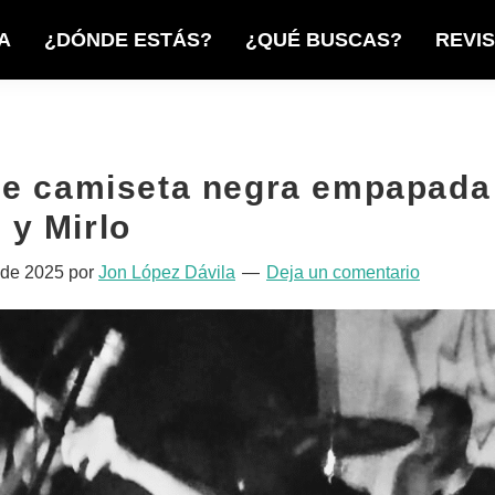
A
¿DÓNDE ESTÁS?
¿QUÉ BUSCAS?
REVI
e camiseta negra empapada
y Mirlo
 de 2025
por
Jon López Dávila
Deja un comentario