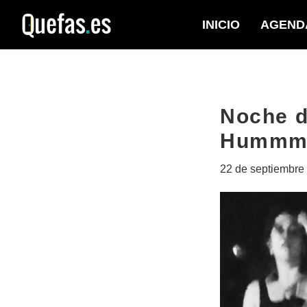
Saltar
Saltar
INICIO
AGEND
a
al
Quefas
la
contenido
navegación
principal
principal
Noche d
Hummm 
22 de septiembre