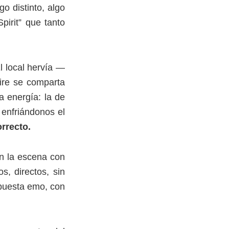
o distinto, algo
irit” que tanto
l local hervía —
aire se comparta
a energía: la de
 enfriándonos el
orrecto.
n la escena con
s, directos, sin
opuesta emo, con