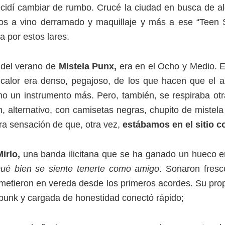
cidí cambiar de rumbo. Crucé la ciudad en busca de alg
os a vino derramado y maquillaje y más a ese “Teen Sp
a por estos lares.
a del verano de
Mistela Punx,
era en el Ocho y Medio. E
l calor era denso, pegajoso, de los que hacen que el 
o un instrumento más. Pero, también, se respiraba otr
n, alternativo, con camisetas negras, chupito de mistela
ara sensación de que, otra vez,
estábamos en el sitio c
irlo,
una banda ilicitana que se ha ganado un hueco e
ué bien se siente tenerte como amigo
. Sonaron fresco
os metieron en vereda desde los primeros acordes. Su pr
punk y cargada de honestidad conectó rápido;