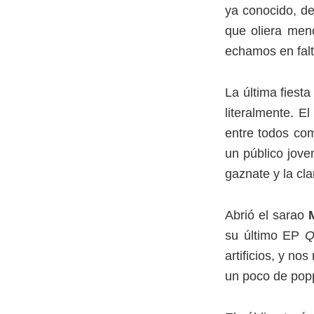
ya conocido, de
que oliera men
echamos en falt
La última fiest
literalmente. E
entre todos com
un público jove
gaznate y la cl
Abrió el sarao
M
su último EP
Q
artificios, y n
un poco de pop