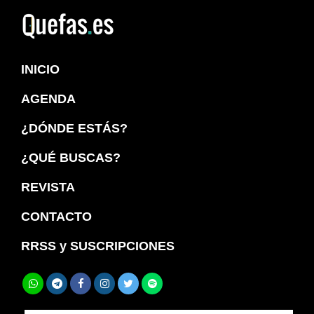
Saltar
Saltar
a
al
Quefas
la
contenido
INICIO
navegación
principal
principal
AGENDA
¿DÓNDE ESTÁS?
¿QUÉ BUSCAS?
REVISTA
CONTACTO
RRSS y SUSCRIPCIONES
Buscar