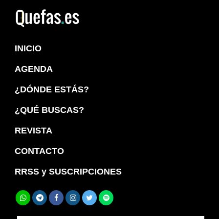
Saltar
Saltar
a
al
Quefas
la
contenido
INICIO
navegación
principal
principal
AGENDA
¿DÓNDE ESTÁS?
¿QUÉ BUSCAS?
REVISTA
CONTACTO
RRSS y SUSCRIPCIONES
Buscar