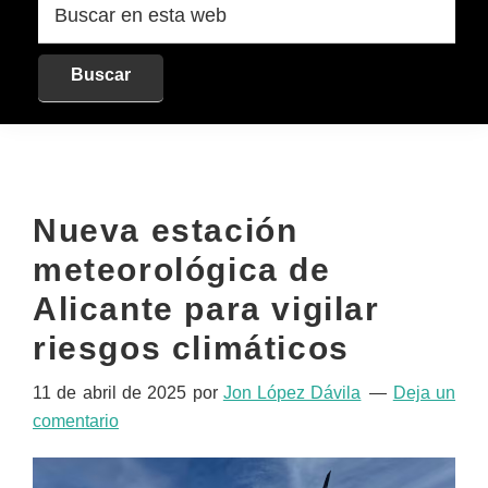
en
esta
web
Nueva estación
meteorológica de
Alicante para vigilar
riesgos climáticos
11 de abril de 2025
por
Jon López Dávila
Deja un
comentario