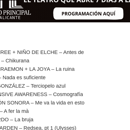
REE + NIÑO DE ELCHE – Antes de
– Chikurana
RAEMON + LA JOYA – La ruina
Nada es suficiente
NZÁLEZ – Terciopelo azul
SIVE AWARENESS – Cosmografía
 SONORA – Me va la vida en esto
 A fer la mà
O – La bruja
RDEN – Redsea, pt 1 (Ulysses)