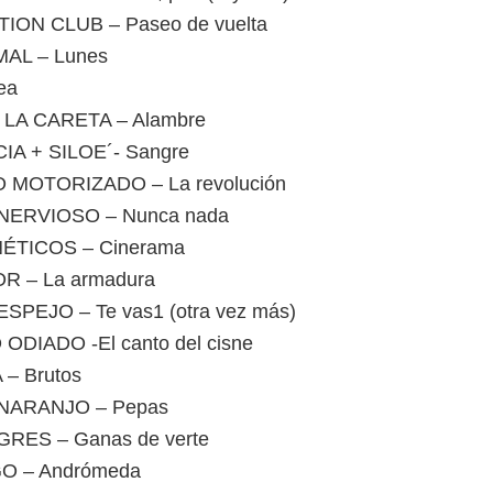
ION CLUB – Paseo de vuelta
AL – Lunes
ea
 LA CARETA – Alambre
IA + SILOE´- Sangre
 MOTORIZADO – La revolución
NERVIOSO – Nunca nada
ÉTICOS – Cinerama
R – La armadura
SPEJO – Te vas1 (otra vez más)
ODIADO -El canto del cisne
– Brutos
NARANJO – Pepas
RES – Ganas de verte
O – Andrómeda