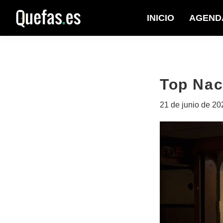
Saltar
Saltar
INICIO
AGEND
a
al
Quefas
la
contenido
navegación
principal
principal
Top Nac
21 de junio de 20