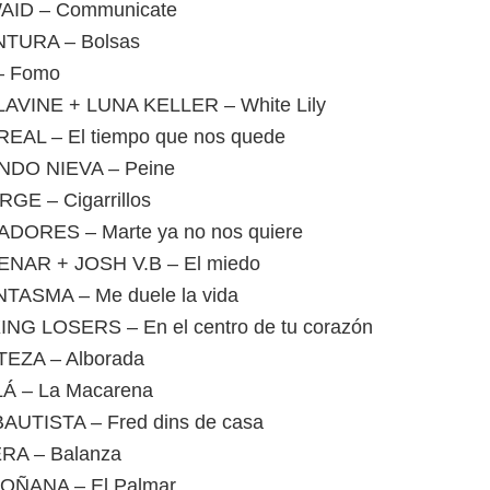
ID – Communicate
TURA – Bolsas
– Fomo
VINE + LUNA KELLER – White Lily
AL – El tiempo que nos quede
NDO NIEVA – Peine
GE – Cigarrillos
DORES – Marte ya no nos quiere
NAR + JOSH V.B – El miedo
TASMA – Me duele la vida
NG LOSERS – En el centro de tu corazón
EZA – Alborada
Á – La Macarena
UTISTA – Fred dins de casa
RA – Balanza
OÑANA – El Palmar