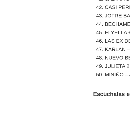
CASI PERF
JOFRE BA
BECHAMEL 
ELYELLA +
LAS EX DE
KARLAN – 
NUEVO BER
JULIETA 21
MINIÑO – A
Escúchalas e