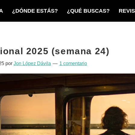
A
¿DÓNDE ESTÁS?
¿QUÉ BUSCAS?
REVI
ional 2025 (semana 24)
25
por
Jon López Dávila
1 comentario