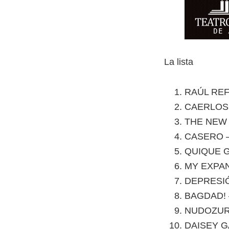
La lista
RAÚL REF
CAERLOS 
THE NEW 
CASERO – 
QUIQUE GO
MY EXPAN
DEPRESIÓN
BAGDAD! –
NUDOZURD
DAISEY GA