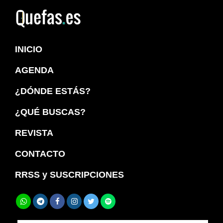
Saltar
Saltar
a
al
Quefas
la
contenido
INICIO
navegación
principal
principal
AGENDA
¿DÓNDE ESTÁS?
¿QUÉ BUSCAS?
REVISTA
CONTACTO
RRSS y SUSCRIPCIONES
Buscar