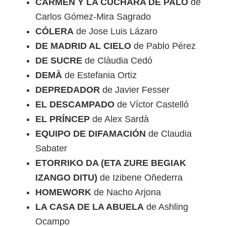
CARMEN Y LA CUCHARA DE PALO
de
Carlos Gómez-Mira Sagrado
CÓLERA
de Jose Luis Lázaro
DE MADRID AL CIELO
de Pablo Pérez
DE SUCRE
de Clàudia Cedó
DEMÀ
de Estefania Ortiz
DEPREDADOR
de Javier Fesser
EL DESCAMPADO
de Víctor Castelló
EL PRÍNCEP
de Alex Sardà
EQUIPO DE DIFAMACIÓN
de Claudia
Sabater
ETORRIKO DA (ETA ZURE BEGIAK
IZANGO DITU)
de Izibene Oñederra
HOMEWORK
de Nacho Arjona
LA CASA DE LA ABUELA
de Ashling
Ocampo