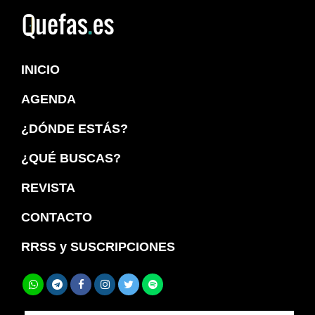
Saltar
Saltar
a
al
Quefas
la
contenido
INICIO
navegación
principal
principal
AGENDA
¿DÓNDE ESTÁS?
¿QUÉ BUSCAS?
REVISTA
CONTACTO
RRSS y SUSCRIPCIONES
Buscar