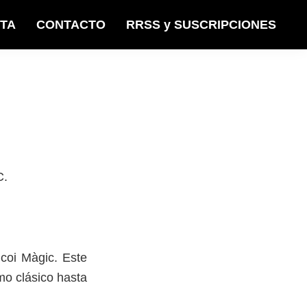
STA
CONTACTO
RRSS y SUSCRIPCIONES
C.
lcoi Màgic. Este
mo clásico hasta