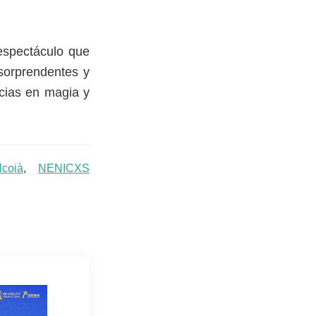
espectáculo que
sorprendentes y
ncias en magia y
lcoià
,
NENICXS