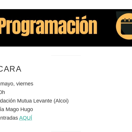
 CARA
 mayo, viernes
0h
dación Mutua Levante (Alcoi)
ía Mago Hugo
entradas
AQUÍ