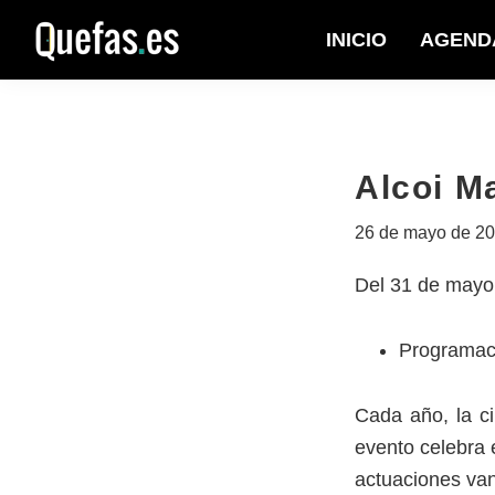
Saltar
Saltar
INICIO
AGEND
a
al
Quefas
la
contenido
navegación
principal
principal
Alcoi M
26 de mayo de 2
Del 31 de mayo 
Programac
Cada año, la ci
evento celebra 
actuaciones van