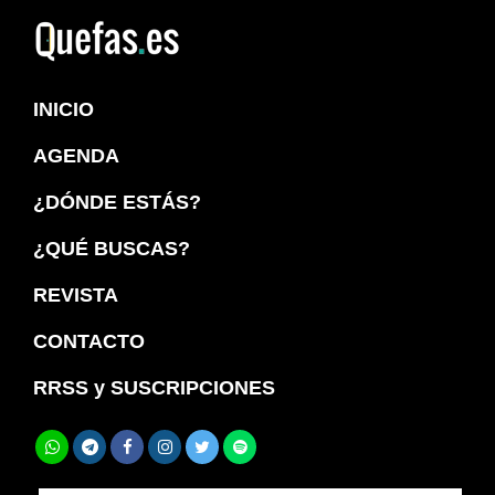
Saltar
Saltar
a
al
Quefas
la
contenido
INICIO
navegación
principal
principal
AGENDA
¿DÓNDE ESTÁS?
¿QUÉ BUSCAS?
REVISTA
CONTACTO
RRSS y SUSCRIPCIONES
Buscar