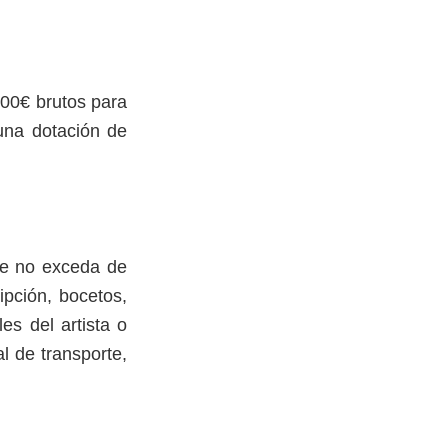
500€ brutos para
una dotación de
.
e no exceda de
ipción, bocetos,
es del artista o
al de transporte,