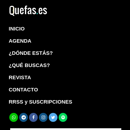
Saltar
Saltar
a
al
Quefas
la
contenido
INICIO
navegación
principal
principal
AGENDA
¿DÓNDE ESTÁS?
¿QUÉ BUSCAS?
REVISTA
CONTACTO
RRSS y SUSCRIPCIONES
Buscar