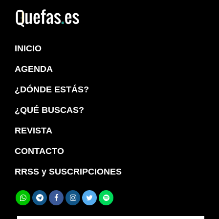
Saltar
Saltar
a
al
Quefas
la
contenido
INICIO
navegación
principal
principal
AGENDA
¿DÓNDE ESTÁS?
¿QUÉ BUSCAS?
REVISTA
CONTACTO
RRSS y SUSCRIPCIONES
Buscar