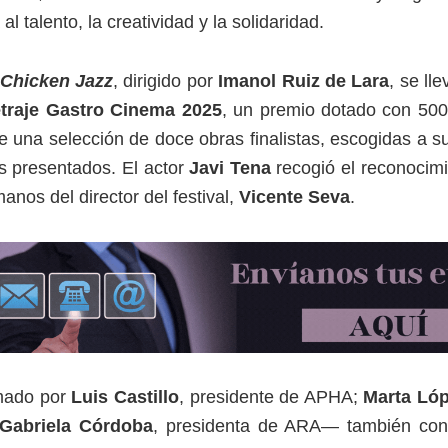
l talento, la creatividad y la solidaridad.
Chicken Jazz
, dirigido por
Imanol Ruiz de Lara
, se ll
traje Gastro Cinema 2025
, un premio dotado con 500
re una selección de doce obras finalistas, escogidas a 
s presentados. El actor
Javi Tena
recogió el reconocim
anos del director del festival,
Vicente Seva
.
mado por
Luis Castillo
, presidente de APHA;
Marta Ló
Gabriela Córdoba
, presidenta de ARA— también con