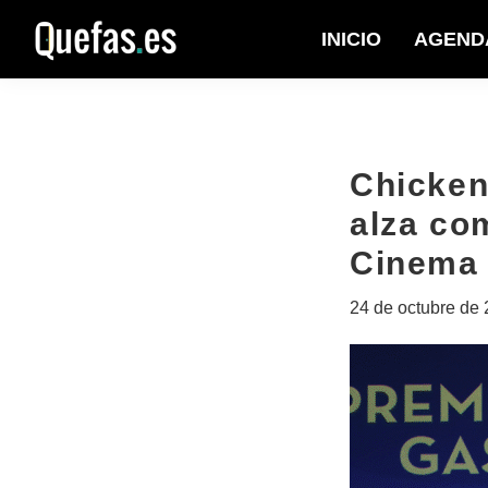
Saltar
Saltar
INICIO
AGEND
a
al
Quefas
la
contenido
navegación
principal
principal
Chicken
alza co
Cinema
24 de octubre de