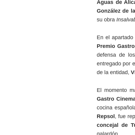
Aguas de Alic
González de l
su obra
Insalva
En el apartado 
Premio Gastro
defensa de los
entregado por e
de la entidad,
V
El momento má
Gastro Cinem
cocina español
Repsol
, fue re
concejal de T
galardón.