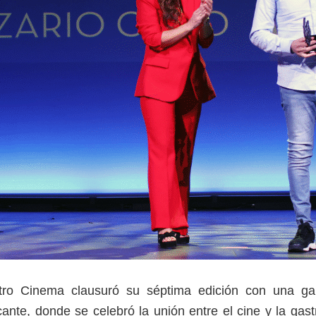
stro Cinema clausuró su séptima edición con una ga
icante, donde se celebró la unión entre el cine y la ga