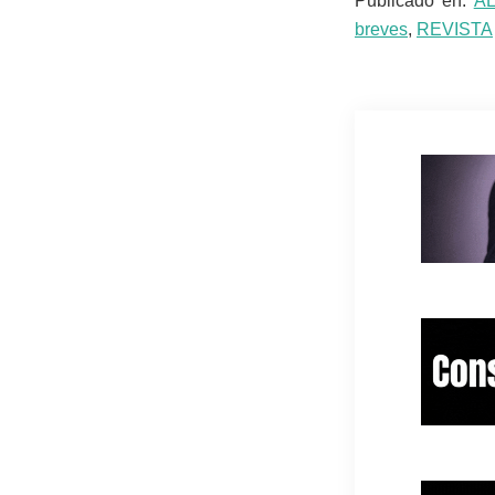
Publicado en:
A
breves
,
REVISTA