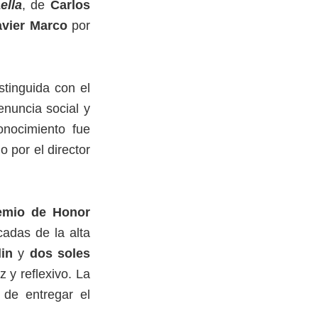
ella
, de
Carlos
avier Marco
por
stinguida con el
enuncia social y
onocimiento fue
o por el director
emio de Honor
cadas de la alta
lin
y
dos soles
 y reflexivo. La
 de entregar el