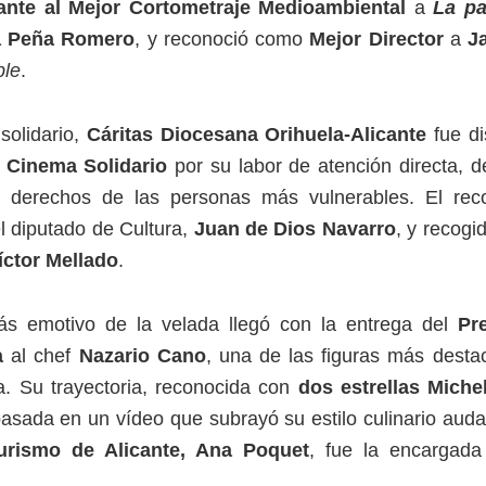
ante al Mejor Cortometraje Medioambiental
a
La pa
a Peña Romero
, y reconoció como
Mejor Director
a
J
ble
.
solidario,
Cáritas Diocesana Orihuela-Alicante
fue di
 Cinema Solidario
por su labor de atención directa, d
 derechos de las personas más vulnerables. El rec
l diputado de Cultura,
Juan de Dios Navarro
, y recogid
íctor Mellado
.
s emotivo de la velada llegó con la entrega del
Pr
a
al chef
Nazario Cano
, una de las figuras más desta
a. Su trayectoria, reconocida con
dos estrellas Miche
pasada en un vídeo que subrayó su estilo culinario audaz
urismo de Alicante, Ana Poquet
, fue la encargada