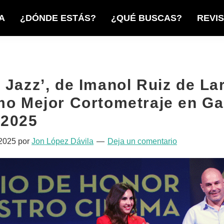
A
¿DÓNDE ESTÁS?
¿QUÉ BUSCAS?
REVI
 Jazz’, de Imanol Ruiz de Lar
mo Mejor Cortometraje en Ga
 2025
 2025
por
Jon López Dávila
Deja un comentario