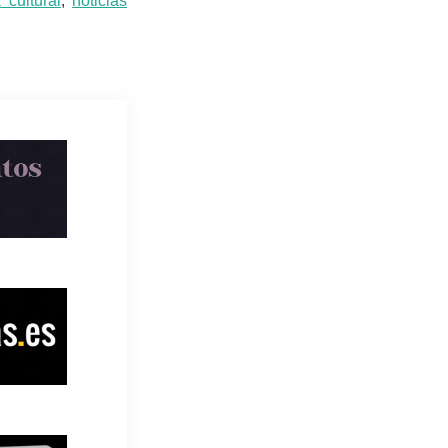
a cultural
,
noticias