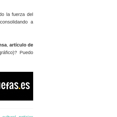
o la fuerza del
 consolidando a
nsa
,
artículo de
ráfico)? Puedo