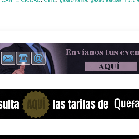
LICANTE CIUDAD
,
CINE
,
gastronomía
,
gastronoticias
,
notici