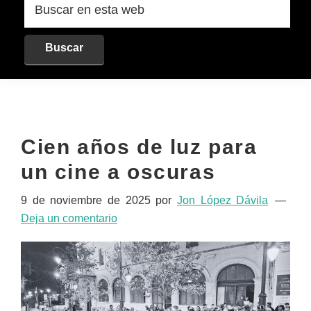
en
esta
web
Cien años de luz para
un cine a oscuras
9 de noviembre de 2025
por
Jon López Dávila
Deja un comentario