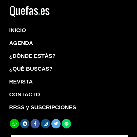
Saltar
Saltar
a
al
Quefas
la
contenido
INICIO
navegación
principal
principal
AGENDA
¿DÓNDE ESTÁS?
¿QUÉ BUSCAS?
REVISTA
CONTACTO
RRSS y SUSCRIPCIONES
Buscar