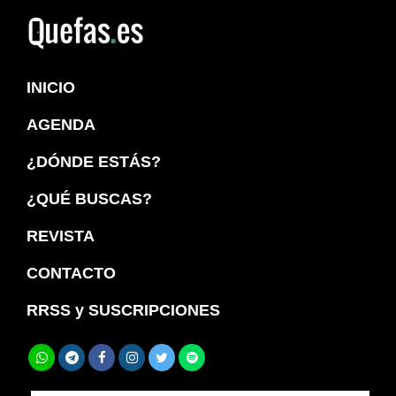
Saltar
Saltar
a
al
Quefas
la
contenido
INICIO
navegación
principal
principal
AGENDA
¿DÓNDE ESTÁS?
¿QUÉ BUSCAS?
REVISTA
CONTACTO
RRSS y SUSCRIPCIONES
Buscar