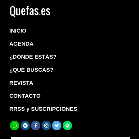
Saltar
Saltar
a
al
Quefas
la
contenido
INICIO
navegación
principal
principal
AGENDA
¿DÓNDE ESTÁS?
¿QUÉ BUSCAS?
REVISTA
CONTACTO
RRSS y SUSCRIPCIONES
Buscar