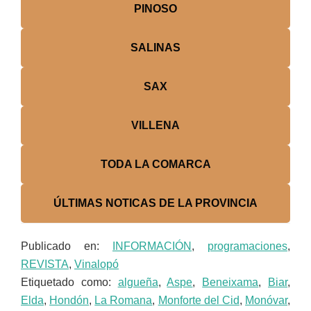
PINOSO
SALINAS
SAX
VILLENA
TODA LA COMARCA
ÚLTIMAS NOTICAS DE LA PROVINCIA
Publicado en:
INFORMACIÓN
,
programaciones
,
REVISTA
,
Vinalopó
Etiquetado como:
algueña
,
Aspe
,
Beneixama
,
Biar
,
Elda
,
Hondón
,
La Romana
,
Monforte del Cid
,
Monóvar
,