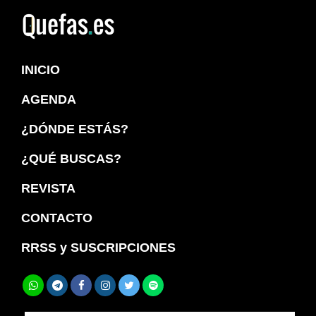
Saltar
Saltar
a
al
Quefas
la
contenido
INICIO
navegación
principal
principal
AGENDA
¿DÓNDE ESTÁS?
¿QUÉ BUSCAS?
REVISTA
CONTACTO
RRSS y SUSCRIPCIONES
Buscar