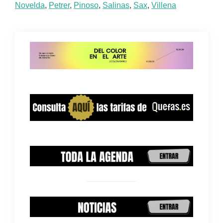
Novelda
,
Petrer
,
Pinoso
,
Salinas
,
Sax
,
Villena