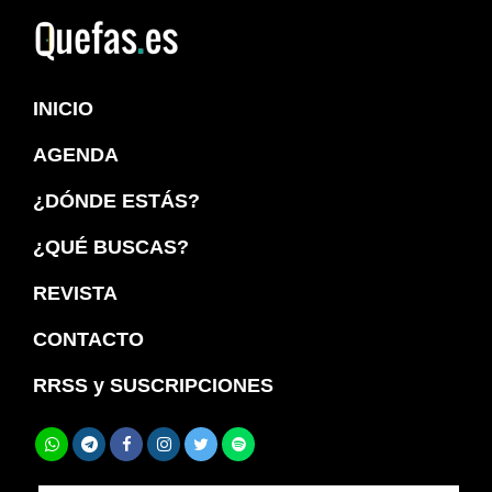
Saltar
Saltar
a
al
Quefas
la
contenido
INICIO
navegación
principal
principal
AGENDA
¿DÓNDE ESTÁS?
¿QUÉ BUSCAS?
REVISTA
CONTACTO
RRSS y SUSCRIPCIONES
Buscar