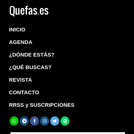
Saltar
Saltar
a
al
Quefas
la
contenido
INICIO
navegación
principal
principal
AGENDA
¿DÓNDE ESTÁS?
¿QUÉ BUSCAS?
REVISTA
CONTACTO
RRSS y SUSCRIPCIONES
Buscar