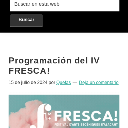
en
esta
web
Programación del IV
FRESCA!
15 de julio de 2024
por
Quefas
Deja un comentario