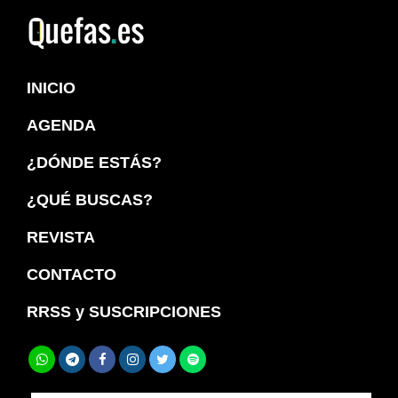
Saltar
Saltar
a
al
Quefas
la
contenido
INICIO
navegación
principal
principal
AGENDA
¿DÓNDE ESTÁS?
¿QUÉ BUSCAS?
REVISTA
CONTACTO
RRSS y SUSCRIPCIONES
Buscar