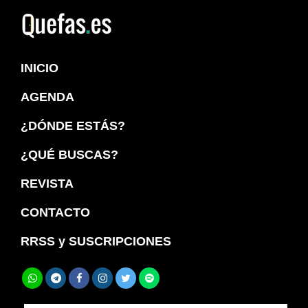
Saltar
Saltar
a
al
Quefas
la
contenido
INICIO
navegación
principal
principal
AGENDA
¿DÓNDE ESTÁS?
¿QUÉ BUSCAS?
REVISTA
CONTACTO
RRSS y SUSCRIPCIONES
Buscar