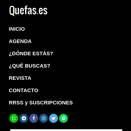
Saltar
Saltar
a
al
Quefas
la
contenido
INICIO
navegación
principal
principal
AGENDA
¿DÓNDE ESTÁS?
¿QUÉ BUSCAS?
REVISTA
CONTACTO
RRSS y SUSCRIPCIONES
Buscar