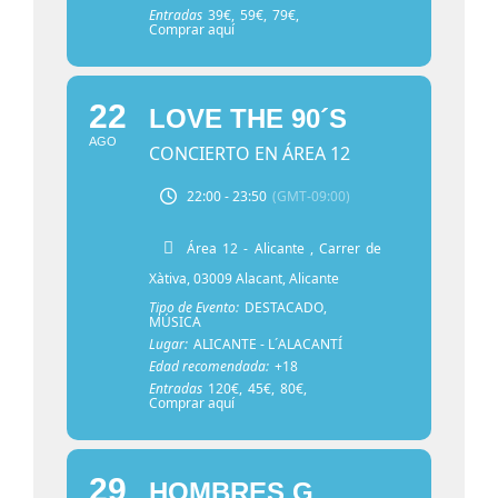
Entradas
39€,
59€,
79€,
Comprar aquí
22
LOVE THE 90´S
AGO
CONCIERTO EN ÁREA 12
22:00 - 23:50
(GMT-09:00)
Área 12 - Alicante
, Carrer de
Xàtiva, 03009 Alacant, Alicante
Tipo de Evento:
DESTACADO,
MÚSICA
Lugar:
ALICANTE - L´ALACANTÍ
Edad recomendada:
+18
Entradas
120€,
45€,
80€,
Comprar aquí
29
HOMBRES G