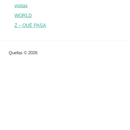
visitas
WORLD
Z – QUÉ PASA
Quefas © 2026