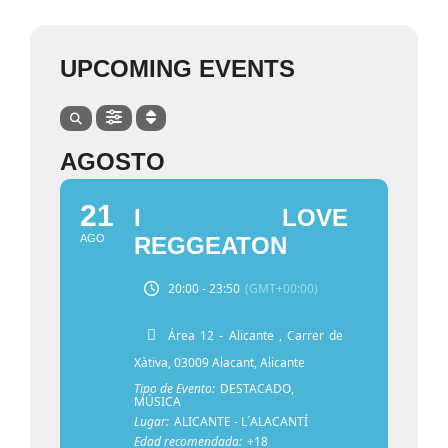
UPCOMING EVENTS
AGOSTO
21
I LOVE
AGO
REGGEATON
20:00 - 23:50
(GMT+00:00)
Área 12 - Alicante
, Carrer de
Xàtiva, 03009 Alacant, Alicante
Tipo de Evento:
DESTACADO,
MÚSICA
Lugar:
ALICANTE - L´ALACANTÍ
Edad recomendada:
+18