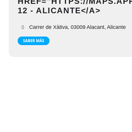
HREF="HTTPS://MAPS.A
12 - ALICANTE</A>
Carrer de Xàtiva, 03009 Alacant, Alicante
SABER MÁS