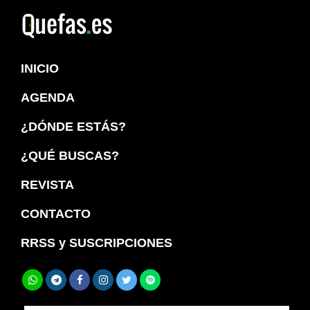
Saltar
Saltar
a
al
Quefas
la
contenido
INICIO
navegación
principal
principal
AGENDA
¿DÓNDE ESTÁS?
¿QUÉ BUSCAS?
REVISTA
CONTACTO
RRSS y SUSCRIPCIONES
Buscar