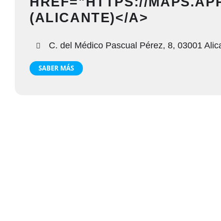
HREF="HTTPS://MAPS.A
(ALICANTE)</A>
C. del Médico Pascual Pérez, 8, 03001 Alic
SABER MÁS