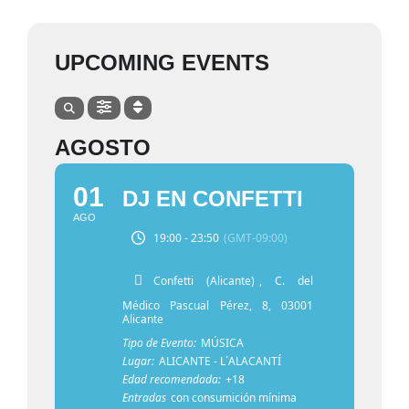
UPCOMING EVENTS
AGOSTO
01
DJ EN CONFETTI
AGO
19:00 - 23:50
(GMT-09:00)
Confetti (Alicante)
, C. del
Médico Pascual Pérez, 8, 03001
Alicante
Tipo de Evento:
MÚSICA
Lugar:
ALICANTE - L´ALACANTÍ
Edad recomendada:
+18
Entradas
con consumición mínima