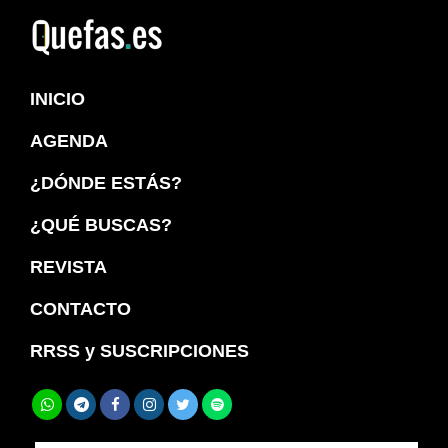
Saltar
Saltar
a
al
Quefas
la
contenido
INICIO
navegación
principal
principal
AGENDA
¿DÓNDE ESTÁS?
¿QUÉ BUSCAS?
REVISTA
CONTACTO
RRSS y SUSCRIPCIONES
Buscar