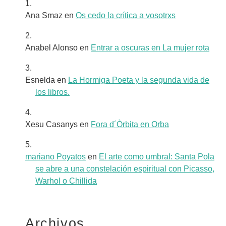
Ana Smaz
en
Os cedo la crítica a vosotrxs
Anabel Alonso
en
Entrar a oscuras en La mujer rota
Esnelda
en
La Hormiga Poeta y la segunda vida de
los libros.
Xesu Casanys
en
Fora d´Òrbita en Orba
mariano Poyatos
en
El arte como umbral: Santa Pola
se abre a una constelación espiritual con Picasso,
Warhol o Chillida
Archivos