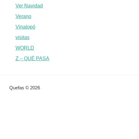
Ver Navidad
Verano
Vinalopó
visitas
WORLD
Z – QUÉ PASA
Quefas © 2026