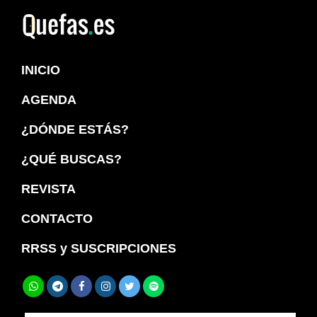
Saltar
Saltar
a
al
Quefas
la
contenido
INICIO
navegación
principal
principal
AGENDA
¿DÓNDE ESTÁS?
¿QUÉ BUSCAS?
REVISTA
CONTACTO
RRSS y SUSCRIPCIONES
Buscar