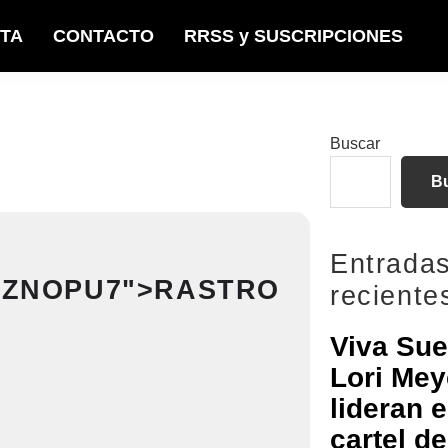
STA
CONTACTO
RRSS y SUSCRIPCIONES
Barra
Buscar
lateral
B
principal
Entrada
UMZNOPU7">RASTRO
reciente
Viva Sue
Lori Mey
lideran e
cartel de