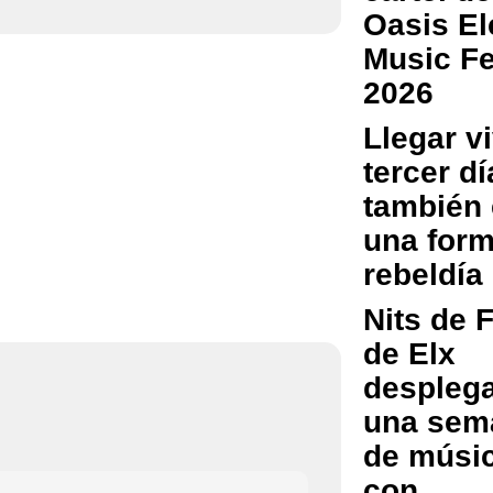
Oasis El
Music Fe
2026
Llegar vi
tercer dí
también
una form
rebeldía
Nits de 
de Elx
despleg
una sem
de músi
con