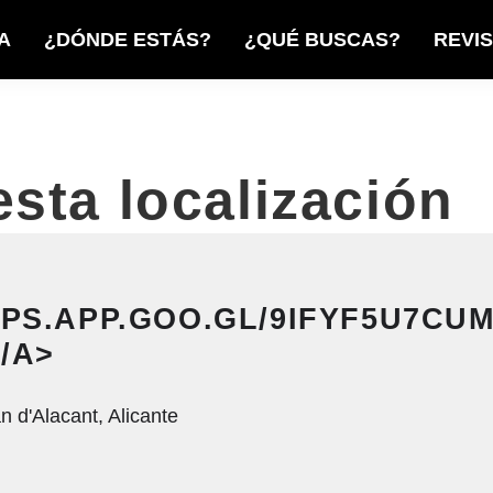
A
¿DÓNDE ESTÁS?
¿QUÉ BUSCAS?
REVI
sta localización
APS.APP.GOO.GL/9IFYF5U7C
/A>
 d'Alacant, Alicante