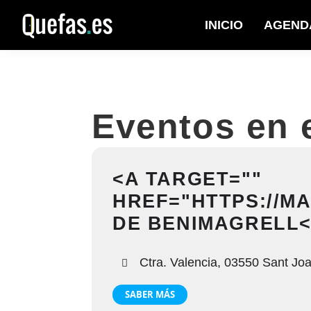
Saltar
Saltar
INICIO
AGEND
a
al
Quefas
la
contenido
navegación
principal
principal
Eventos en e
<A TARGET=""
HREF="HTTPS://M
DE BENIMAGRELL<
Ctra. Valencia, 03550 Sant Joan
SABER MÁS