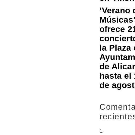
‘Verano 
Músicas’
ofrece 2
conciert
la Plaza 
Ayuntam
de Alica
hasta el
de agos
Comenta
reciente