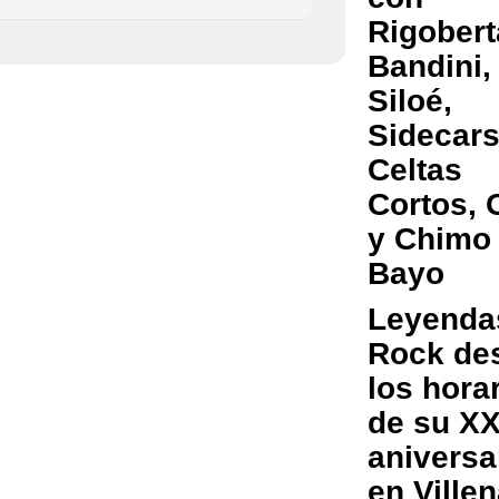
Rigobert
Bandini,
Siloé,
Sidecars
Celtas
Cortos,
y Chimo
Bayo
Leyenda
Rock de
los hora
de su X
aniversa
en Ville