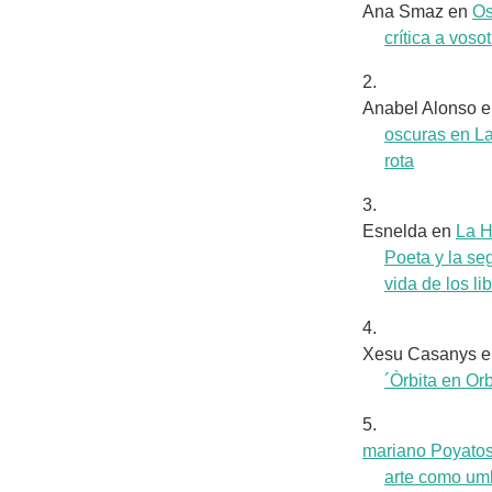
Ana Smaz
en
Os
crítica a voso
Anabel Alonso
e
oscuras en L
rota
Esnelda
en
La 
Poeta y la s
vida de los lib
Xesu Casanys
e
´Òrbita en Or
mariano Poyato
arte como umb