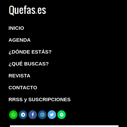
Saltar
Saltar
a
al
Quefas
la
contenido
INICIO
navegación
principal
principal
AGENDA
¿DÓNDE ESTÁS?
¿QUÉ BUSCAS?
REVISTA
CONTACTO
RRSS y SUSCRIPCIONES
Buscar