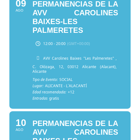
09
PERMANENCIAS DE LA
AGO
AVV CAROLINES
BAIXES-LES
PALMERETES
12:00 - 20:00
(GMT+00:00)
AVV Carolines Baixes "Les Palmeretes"
,
C. Olózaga, 12, 03012 Alicante (Alacant),
Alicante
Tipo de Evento:
SOCIAL
Lugar:
ALICANTE - L´ALACANTÍ
Edad recomendada:
+12
Entradas
gratis
10
PERMANENCIAS DE LA
AGO
AVV CAROLINES