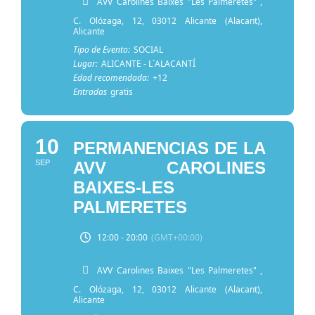
AVV Carolines Baixes "Les Palmeretes"
,
C. Olózaga, 12, 03012 Alicante (Alacant),
Alicante
Tipo de Evento:
SOCIAL
Lugar:
ALICANTE - L´ALACANTÍ
Edad recomendada:
+12
Entradas
gratis
10
PERMANENCIAS DE LA
SEP
AVV CAROLINES
BAIXES-LES
PALMERETES
12:00 - 20:00
(GMT+00:00)
AVV Carolines Baixes "Les Palmeretes"
,
C. Olózaga, 12, 03012 Alicante (Alacant),
Alicante