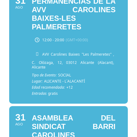
31
PERMANENCIAS DE LA
AGO
AVV CAROLINES
BAIXES-LES
PALMERETES
12:00 - 20:00
(GMT+00:00)
AVV Carolines Baixes "Les Palmeretes"
,
C. Olózaga, 12, 03012 Alicante (Alacant),
Alicante
Tipo de Evento:
SOCIAL
Lugar:
ALICANTE - L´ALACANTÍ
Edad recomendada:
+12
Entradas
gratis
31
ASAMBLEA DEL
AGO
SINDICAT BARRI
CAROLINES