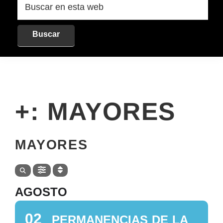
en
esta
web
+: MAYORES
+
MAYORES
AGOSTO
02
PERMANENCIAS DE LA