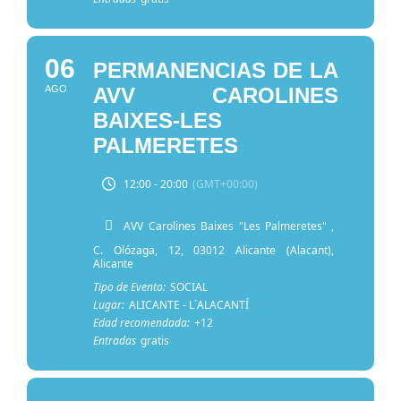
06
PERMANENCIAS DE LA
AGO
AVV CAROLINES
BAIXES-LES
PALMERETES
12:00 - 20:00
(GMT+00:00)
AVV Carolines Baixes "Les Palmeretes"
,
C. Olózaga, 12, 03012 Alicante (Alacant),
Alicante
Tipo de Evento:
SOCIAL
Lugar:
ALICANTE - L´ALACANTÍ
Edad recomendada:
+12
Entradas
gratis