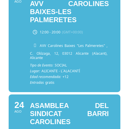
AGO
AVV CAROLINES
BAIXES-LES
PALMERETES
12:00 - 20:00
(GMT+00:00)
AVV Carolines Baixes "Les Palmeretes"
,
C. Olózaga, 12, 03012 Alicante (Alacant),
Alicante
Tipo de Evento:
SOCIAL
Lugar:
ALICANTE - L´ALACANTÍ
Edad recomendada:
+12
Entradas
gratis
24
ASAMBLEA DEL
AGO
SINDICAT BARRI
CAROLINES