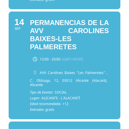
14
PERMANENCIAS DE LA
SEP
AVV CAROLINES
BAIXES-LES
PALMERETES
12:00 - 20:00
(GMT+00:00)
AVV Carolines Baixes "Les Palmeretes"
,
C. Olózaga, 12, 03012 Alicante (Alacant),
Alicante
Tipo de Evento:
SOCIAL
Lugar:
ALICANTE - L´ALACANTÍ
Edad recomendada:
+12
Entradas
gratis