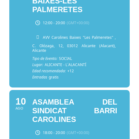
BAIXES-LES
PALMERETES
12:00 - 20:00
(GMT+00:00)
AVV Carolines Baixes "Les Palmeretes"
,
C. Olózaga, 12, 03012 Alicante (Alacant),
Alicante
Tipo de Evento:
SOCIAL
Lugar:
ALICANTE - L´ALACANTÍ
Edad recomendada:
+12
Entradas
gratis
10
ASAMBLEA DEL
AGO
SINDICAT BARRI
CAROLINES
18:00 - 20:00
(GMT+00:00)