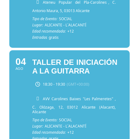
Ateneu Popular del Pla-Carolines
, C.
Antonio Maura, 5, 03013 Alicante
Tipo de Evento:
SOCIAL
Lugar:
ALICANTE - L´ALACANTÍ
Edad recomendada:
+12
Entradas
gratis
04
TALLER DE INICIACIÓN
AGO
A LA GUITARRA
18:30 - 19:30
(GMT+00:00)
AVV Carolines Baixes "Les Palmeretes"
,
C. Olózaga, 12, 03012 Alicante (Alacant),
Alicante
Tipo de Evento:
SOCIAL
Lugar:
ALICANTE - L´ALACANTÍ
Edad recomendada:
+12
Entradas
gratis