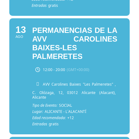
Entradas
gratis
13
PERMANENCIAS DE LA
AGO
AVV CAROLINES
BAIXES-LES
PALMERETES
12:00 - 20:00
(GMT+00:00)
AVV Carolines Baixes "Les Palmeretes"
,
C. Olózaga, 12, 03012 Alicante (Alacant),
Alicante
Tipo de Evento:
SOCIAL
Lugar:
ALICANTE - L´ALACANTÍ
Edad recomendada:
+12
Entradas
gratis