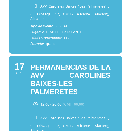
AVV Carolines Baixes "Les Palmeretes"
,
C. Olózaga, 12, 03012 Alicante (Alacant),
Alicante
Tipo de Evento:
SOCIAL
Lugar:
ALICANTE - L´ALACANTÍ
Edad recomendada:
+12
Entradas
gratis
17
PERMANENCIAS DE LA
SEP
AVV CAROLINES
BAIXES-LES
PALMERETES
12:00 - 20:00
(GMT+00:00)
AVV Carolines Baixes "Les Palmeretes"
,
C. Olózaga, 12, 03012 Alicante (Alacant),
Alicante