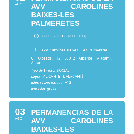
AGO
AVV CAROLINES
BAIXES-LES
PALMERETES
12:00 - 20:00
(GMT+00:00)
AVV Carolines Baixes "Les Palmeretes"
,
C. Olózaga, 12, 03012 Alicante (Alacant),
Alicante
Tipo de Evento:
SOCIAL
Lugar:
ALICANTE - L´ALACANTÍ
Edad recomendada:
+12
Entradas
gratis
03
PERMANENCIAS DE LA
AGO
AVV CAROLINES
BAIXES-LES