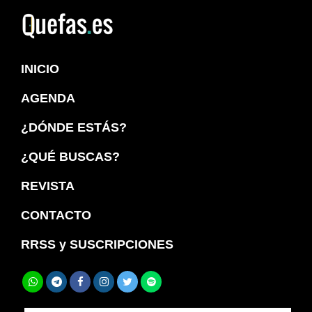
Saltar
Saltar
a
al
Quefas
la
contenido
INICIO
navegación
principal
principal
AGENDA
¿DÓNDE ESTÁS?
¿QUÉ BUSCAS?
REVISTA
CONTACTO
RRSS y SUSCRIPCIONES
Buscar