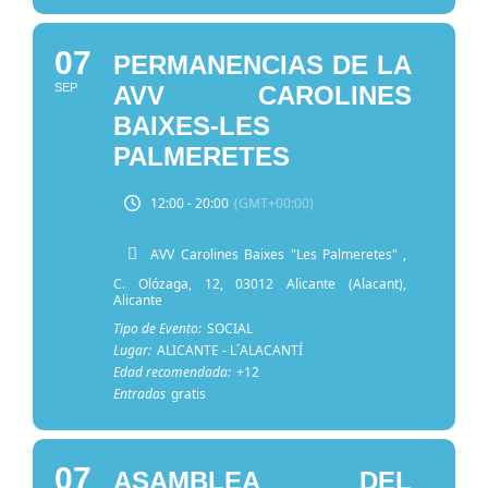
07
PERMANENCIAS DE LA
SEP
AVV CAROLINES
BAIXES-LES
PALMERETES
12:00 - 20:00
(GMT+00:00)
AVV Carolines Baixes "Les Palmeretes"
,
C. Olózaga, 12, 03012 Alicante (Alacant),
Alicante
Tipo de Evento:
SOCIAL
Lugar:
ALICANTE - L´ALACANTÍ
Edad recomendada:
+12
Entradas
gratis
07
ASAMBLEA DEL