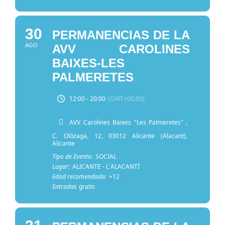
30
PERMANENCIAS DE LA
AGO
AVV CAROLINES
BAIXES-LES
PALMERETES
12:00 - 20:00
(GMT+00:00)
AVV Carolines Baixes "Les Palmeretes"
,
C. Olózaga, 12, 03012 Alicante (Alacant),
Alicante
Tipo de Evento:
SOCIAL
Lugar:
ALICANTE - L´ALACANTÍ
Edad recomendada:
+12
Entradas
gratis