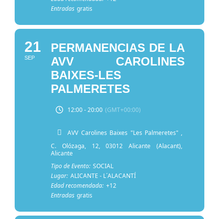
Entradas
gratis
21
PERMANENCIAS DE LA
SEP
AVV CAROLINES
BAIXES-LES
PALMERETES
12:00 - 20:00
(GMT+00:00)
AVV Carolines Baixes "Les Palmeretes"
,
C. Olózaga, 12, 03012 Alicante (Alacant),
Alicante
Tipo de Evento:
SOCIAL
Lugar:
ALICANTE - L´ALACANTÍ
Edad recomendada:
+12
Entradas
gratis