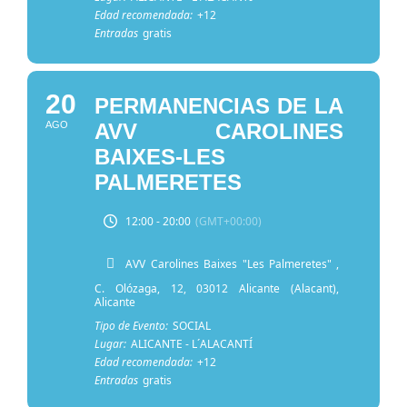
Edad recomendada:
+12
Entradas
gratis
20
PERMANENCIAS DE LA
AGO
AVV CAROLINES
BAIXES-LES
PALMERETES
12:00 - 20:00
(GMT+00:00)
AVV Carolines Baixes "Les Palmeretes"
,
C. Olózaga, 12, 03012 Alicante (Alacant),
Alicante
Tipo de Evento:
SOCIAL
Lugar:
ALICANTE - L´ALACANTÍ
Edad recomendada:
+12
Entradas
gratis