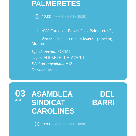
PALMERETES
12:00 - 20:00
(GMT+00:00)
AVV Carolines Baixes "Les Palmeretes"
,
C. Olózaga, 12, 03012 Alicante (Alacant),
Alicante
Tipo de Evento:
SOCIAL
Lugar:
ALICANTE - L´ALACANTÍ
Edad recomendada:
+12
Entradas
gratis
03
ASAMBLEA DEL
AGO
SINDICAT BARRI
CAROLINES
18:00 - 20:00
(GMT+00:00)