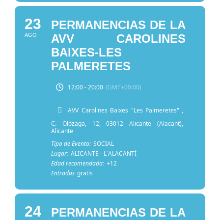
23
PERMANENCIAS DE LA
AGO
AVV CAROLINES
BAIXES-LES
PALMERETES
12:00 - 20:00
(GMT+00:00)
AVV Carolines Baixes "Les Palmeretes"
,
C. Olózaga, 12, 03012 Alicante (Alacant),
Alicante
Tipo de Evento:
SOCIAL
Lugar:
ALICANTE - L´ALACANTÍ
Edad recomendada:
+12
Entradas
gratis
24
PERMANENCIAS DE LA