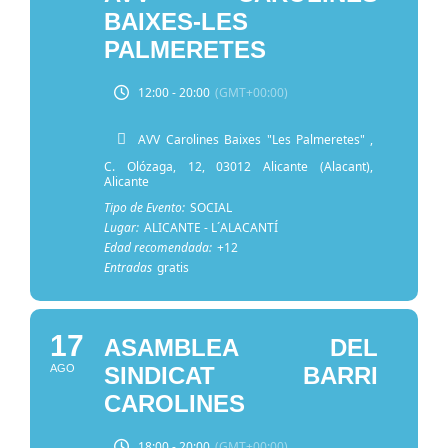
BAIXES-LES
PALMERETES
12:00 - 20:00
(GMT+00:00)
AVV Carolines Baixes "Les Palmeretes"
,
C. Olózaga, 12, 03012 Alicante (Alacant),
Alicante
Tipo de Evento:
SOCIAL
Lugar:
ALICANTE - L´ALACANTÍ
Edad recomendada:
+12
Entradas
gratis
17
ASAMBLEA DEL
AGO
SINDICAT BARRI
CAROLINES
18:00 - 20:00
(GMT+00:00)