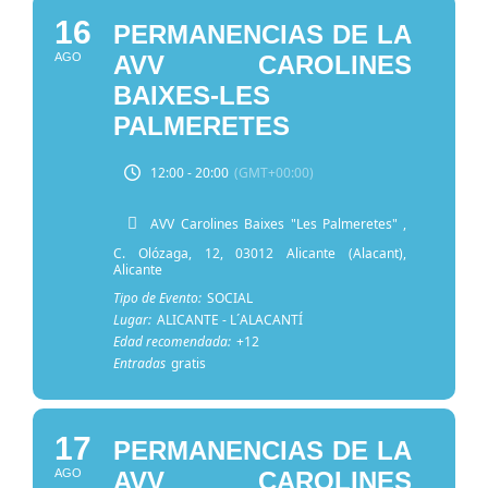
16
PERMANENCIAS DE LA
AGO
AVV CAROLINES
BAIXES-LES
PALMERETES
12:00 - 20:00
(GMT+00:00)
AVV Carolines Baixes "Les Palmeretes"
,
C. Olózaga, 12, 03012 Alicante (Alacant),
Alicante
Tipo de Evento:
SOCIAL
Lugar:
ALICANTE - L´ALACANTÍ
Edad recomendada:
+12
Entradas
gratis
17
PERMANENCIAS DE LA
AGO
AVV CAROLINES