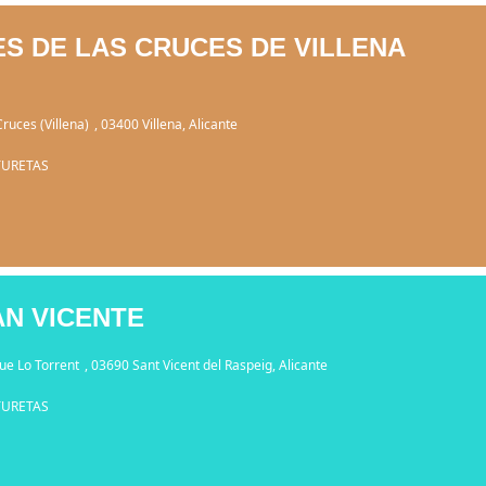
ES DE LAS CRUCES DE VILLENA
Cruces (Villena)
, 03400 Villena, Alicante
TURETAS
AN VICENTE
ue Lo Torrent
, 03690 Sant Vicent del Raspeig, Alicante
TURETAS