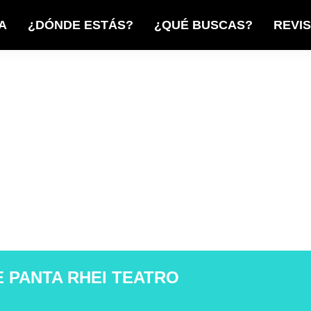
A
¿DÓNDE ESTÁS?
¿QUÉ BUSCAS?
REVI
E PANTA RHEI TEATRO