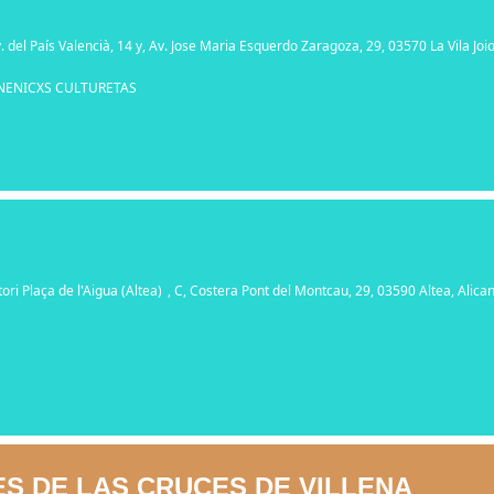
v. del País Valencià, 14 y, Av. Jose Maria Esquerdo Zaragoza, 29, 03570 La Vila Joi
NENICXS CULTURETAS
ori Plaça de l'Aigua (Altea)
, C, Costera Pont del Montcau, 29, 03590 Altea, Alica
ES DE LAS CRUCES DE VILLENA