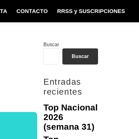
STA
CONTACTO
RRSS y SUSCRIPCIONES
Barra
Buscar
lateral
Buscar
principal
Entradas
recientes
Top Nacional
2026
(semana 31)