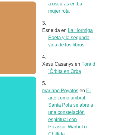
a oscuras en La
mujer rota
Esnelda
en
La Hormiga
Poeta y la segunda
vida de los libros.
Xesu Casanys
en
Fora d
´Òrbita en Orba
mariano Poyatos
en
El
arte como umbral:
Santa Pola se abre a
una constelación
espiritual con
Picasso, Warhol o
Chillida