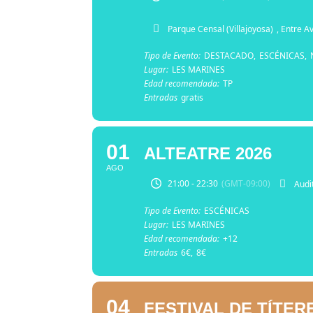
Parque Censal (Villajoyosa)
, Entre A
Tipo de Evento:
DESTACADO,
ESCÉNICAS,
Lugar:
LES MARINES
Edad recomendada:
TP
Entradas
gratis
01
ALTEATRE 2026
AGO
21:00 - 22:30
(GMT-09:00)
Audit
Tipo de Evento:
ESCÉNICAS
Lugar:
LES MARINES
Edad recomendada:
+12
Entradas
6€,
8€
04
FESTIVAL DE TÍTER