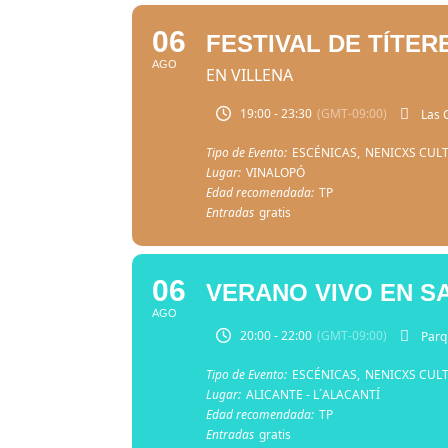
06
FESTIVAL DE TÍTER
AGO
EN VILLENA
19:00 - 23:30
(GMT-09:00)
Las 
Tipo de Evento:
ESCÉNICAS,
NENICXS CUL
Lugar:
VINALOPÓ
Edad recomendada:
TP
Entradas
gratis
06
VERANO VIVO EN S
AGO
20:00 - 22:00
(GMT-09:00)
Parq
Tipo de Evento:
ESCÉNICAS,
NENICXS CUL
Lugar:
ALICANTE - L´ALACANTÍ
Edad recomendada:
TP
Entradas
gratis