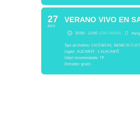
27
VERANO VIVO EN S
AGO
20:00 - 22:00
(GMT-09:00)
Parq
Tipo de Evento:
ESCÉNICAS,
NENICXS CUL
Lugar:
ALICANTE - L´ALACANTÍ
Edad recomendada:
TP
Entradas
gratis